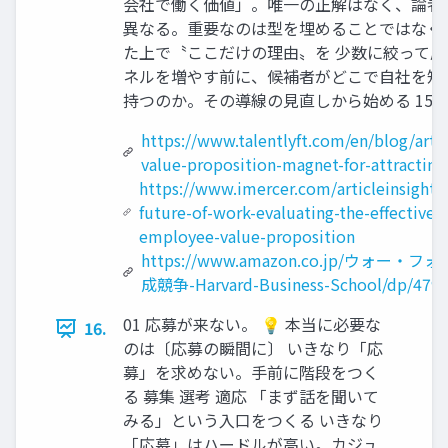
会社で働く価値」。唯一の正解はなく、論者
異なる。重要なのは型を埋めることではなく
た上で〝ここだけの理由〟を 少数に絞って届け
ネルを増やす前に、候補者がどこで自社を知
持つのか。その導線の見直しから始める 15
https://www.talentlyft.com/en/blog/arti
value-proposition-magnet-for-attracting
https://www.imercer.com/articleinsights/
future-of-work-evaluating-the-effectiven
employee-value-proposition
https://www.amazon.co.jp/ウォー
成競争-Harvard-Business-School/dp/479
01 応募が来ない。 💡 本当に必要な
16.
のは〔応募の瞬間に〕 いきなり「応
募」を求めない。手前に階段をつく
る 募集 選考 適応 「まず話を聞いて
みる」という入口をつくる いきなり
「応募」はハードルが高い。カジュ