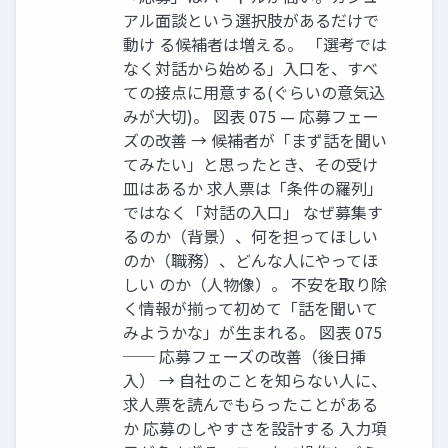
アル面談という選択肢があるだけで
動け る候補者は増える。 「選考では
なく対話から始める」入口を、すべ
ての接点に用意する(ぐらいの意気込
みが大切)。 図表 075 — 応募フェー
ズの改善 → 候補者が「まず話を聞い
てみたい」と思ったとき、その受け
皿はあるか 求人票は「条件の羅列」
ではなく「対話の入口」 なぜ募集す
るのか（背景）、何を担ってほしい
のか（職務）、どんな人にやってほ
しい のか（人物像）。 不安を取り除
く情報が揃って初めて「話を聞いて
みようかな」が生まれる。 図表 075
── 応募フェーズの改善（後日挿
入） → 自社のことを知らない人に、
求人票を読んでもらったことがある
か 応募のしやすさを設計する 入力項