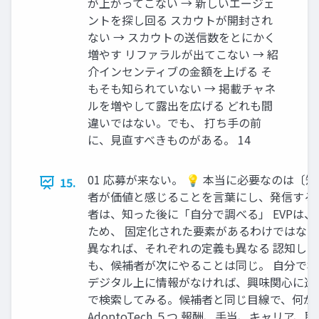
が上がってこない → 新しいエージェ
ントを探し回る スカウトが開封され
ない → スカウトの送信数をとにかく
増やす リファラルが出てこない → 紹
介インセンティブの金額を上げる そ
もそも知られていない → 掲載チャネ
ルを増やして露出を広げる どれも間
違いではない。でも、 打ち手の前
に、見直すべきものがある。 14
01 応募が来ない。 💡 本当に必要なのは〔
15.
者が価値と感じることを言葉にし、発信する 募
者は、知った後に「自分で調べる」 EVPは
ため、 固定化された要素があるわけではない
異なれば、それぞれの定義も異なる 認知し
も、候補者が次にやることは同じ。 自分で検
デジタル上に情報がなければ、興味関心に進ま
で検索してみる。候補者と同じ目線で、何が
AdoptoTech ５つ 報酬、手当、キャリア