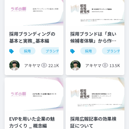
採用ブランディングの
採用ブランドは「良い
基本と実務_基本編
候補者体験」から作ら
れる！？
採用
ブランディング
採用
ブランディン
アキヤマ
22.1K
アキヤマ
13.5K
EVPを用いた企業の魅
採用広報記事の効果検
力づくり _ 概念編
証について