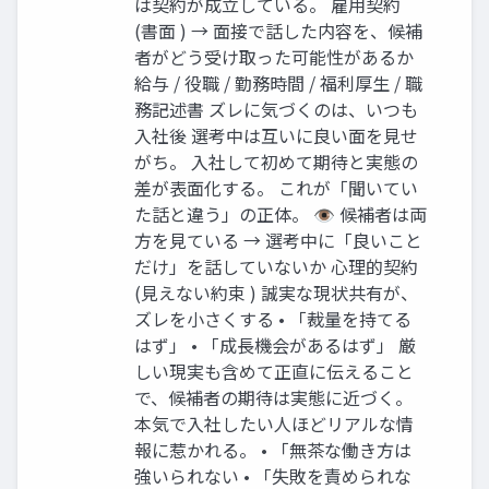
は契約が成立している。 雇用契約
(書面 ) → 面接で話した内容を、候補
者がどう受け取った可能性があるか
給与 / 役職 / 勤務時間 / 福利厚生 / 職
務記述書 ズレに気づくのは、いつも
入社後 選考中は互いに良い面を見せ
がち。 入社して初めて期待と実態の
差が表面化する。 これが「聞いてい
た話と違う」の正体。 👁 候補者は両
方を見ている → 選考中に「良いこと
だけ」を話していないか 心理的契約
(見えない約束 ) 誠実な現状共有が、
ズレを小さくする • 「裁量を持てる
はず」 • 「成長機会があるはず」 厳
しい現実も含めて正直に伝えること
で、候補者の期待は実態に近づく。
本気で入社したい人ほどリアルな情
報に惹かれる。 • 「無茶な働き方は
強いられない • 「失敗を責められな