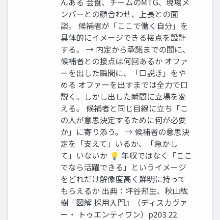
んある 会食、チームのMTG、現場メ
ンバーとの顔合わせ、上長との面
談。 候補者が「ここで働く自分」を
具体的にイメージできる接点を設計
する。 → 内定から承諾までの間に、
候補者との接点は何回あるか オファ
ーを出した瞬間に、「口説き」をや
める オファーを出すまでは全力で口
説く。しかし出した瞬間に立場を変
える。 候補者と同じ目線に立ち「こ
の人が意思決定するために何が必要
か」に寄り添う。 → 候補者の意思決
定を「支えて」いるか、「急かし
て」いないか 💡 年収ではなく「ここ
でなら活躍できる」というイメージ
をどれだけ解像度高く鮮明に持って
もらえるか 出典：坪谷邦生、秋山紘
樹『図解 採用入門』（ディスカヴァ
ー・ トゥエンティワン）p203 22