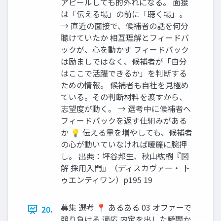
アピールしても的外れになる。 面接
は「伝える場」の前に「聴く場」。
→ 直近の面接で、候補者の話を何分
聴けていたか 相互理解とフィードバ
ックが、心を動かす フィードバック
は励ましではなく、候補者が「自分
はここで活躍できるか」を判断する
ための情報。 候補者も自社を見極め
ている。その判断材料を渡すから、
志望度が動く。 → 選考中に候補者へ
フィードバックを返す仕組みがある
か 💡 伝える量を増やしても、候補者
の心が動いていなければ暖簾に腕押
し。 出典：坪谷邦生、秋山紘樹『図
解 採用入門』（ディスカヴァー・ ト
ゥエンティワン）p195 19
募集 選考 📍 あるある 03 オファーで
20.
競り負ける 適応 内定を出した瞬間か