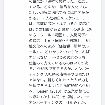
の企業が「選考で終わった」と思っ
ている。どんなに 優秀な人材でも、
新しい環境に適応するには時間がか
かる。 → 入社初日のスケジュール
は、事前に設計されているか 適応に
は3つの側面がある 業務への適応（進
め方・ツール・範囲）、人間関係へ
の適応（上司・同僚・他部署）、 組
織文化への適応（価値観・暗黙のル
ール）。 どれかひとつでも欠ければ
力は出ない。 → 3つの適応のうち、
仕組みで支えているものはいくつあ
るか 仕組みで支えるのが、オンボー
ディング 入社時の説明会や研修だけ
ではない。新しく加わった人が力を
発揮できるようにす る継続的な仕組
み。 Bauer（2010）は企業が整える
べき4つの柱（4C）を提唱した。 →
オンボーディングの「仕組み」が、