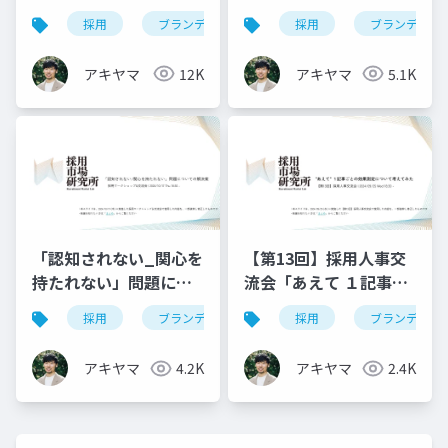
採用
ブランディング
候補者体験
採用
ブランディン
evp
アキヤマ
12K
アキヤマ
5.1K
「認知されない_関心を
【第13回】採用人事交
持たれない」問題につ
流会「あえて １記事ご
いての解決案
との効果測定について
採用
ブランディング
採用広報
採用
ブランディン
evp
考えてみた」
アキヤマ
4.2K
アキヤマ
2.4K