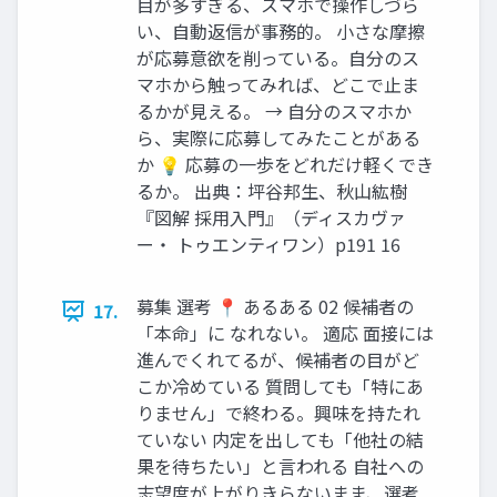
目が多すぎる、スマホで操作しづら
い、自動返信が事務的。 小さな摩擦
が応募意欲を削っている。自分のス
マホから触ってみれば、どこで止ま
るかが見える。 → 自分のスマホか
ら、実際に応募してみたことがある
か 💡 応募の一歩をどれだけ軽くでき
るか。 出典：坪谷邦生、秋山紘樹
『図解 採用入門』（ディスカヴァ
ー・ トゥエンティワン）p191 16
募集 選考 📍 あるある 02 候補者の
17.
「本命」に なれない。 適応 面接には
進んでくれてるが、候補者の目がど
こか冷めている 質問しても「特にあ
りません」で終わる。興味を持たれ
ていない 内定を出しても「他社の結
果を待ちたい」と言われる 自社への
志望度が上がりきらないまま、選考