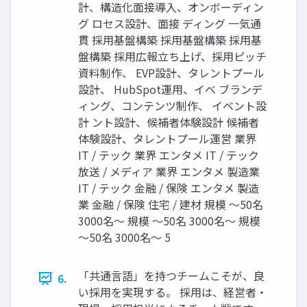
計、構造化面接導入、オンボーディン
グ ロセス設計、面接 ディング 一気通
貫 採用基盤構築 採用基盤構築 採用基
盤構築 採用広報立ち上げ、採用ピッチ
資料制作、 EVP設計、タレントプール
設計、 HubSpot運用、イベ ブランデ
ィング、コンテンツ制作、 イベント設
計 ント設計、候補者体験設計 候補者
体験設計、タレントプール運営 業界
IT / テック 業界 エンタメ IT / テック
放送 / メディア 業界 エンタメ 製造業
IT / テック 金融 / 保険 エンタメ 製造
業 金融 / 保険 住宅 / 建材 規模 〜50名
3000名〜 規模 〜50名 3000名〜 規模
〜50名 3000名〜 5
「共通言語」を持つチームこそが、良
6.
い採用を実現する。 採用は、経営者・