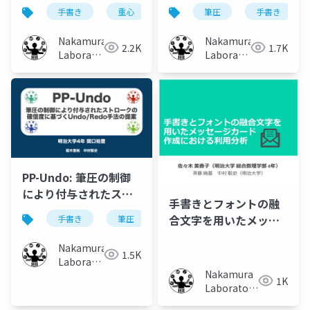
違いによる書き心地推
ストローク群に対する
手書き
重心
書き心地
筆圧
手書き
定手法
一括筆圧情報付与手法
の提案とその評価
Nakamura
Nakamura
2.2K
1.7K
Laboratory
Laboratory
(Meiji
(Meiji
University)
University)
PP-Undo: 筆圧の制御
により付与されたスト
手書きとフォントの融
ロークの 確信度に基
合文字を用いたメッセ
手書き
筆圧
undo
redo
づくUndo/Redo手法の
ージカード作成におけ
提案
Nakamura
る利用分析
1.5K
Laboratory
Nakamura
(Meiji
1K
Laboratory
University)
(Meiji