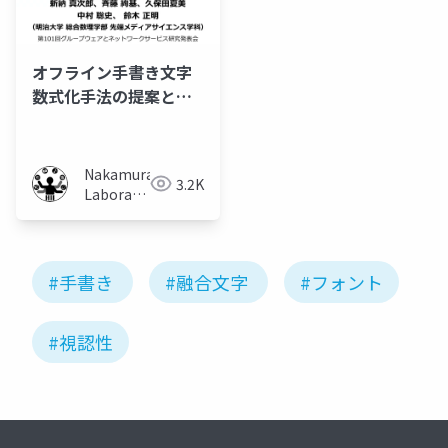
オフライン手書き文字
数式化手法の提案と大
規模平均文字の比較
Nakamura
3.2K
Laboratory
(Meiji
University)
#手書き
#融合文字
#フォント
#視認性