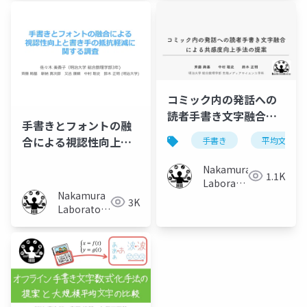
University)
コミック内の発話への
読者手書き文字融合に
手書きとフォントの融
よる共感度向上手法の
合による視認性向上と
手書き
平均文字
提案
書き手の抵抗軽減に関
Nakamura
する調査
1.1K
Laboratory
Nakamura
(Meiji
3K
Laboratory
University)
(Meiji
University)