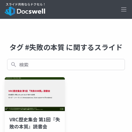
Ope
タグ #失敗の本質 に関するスライド
検索
VRC歴史集会 第1回『失
敗の本質』読書会