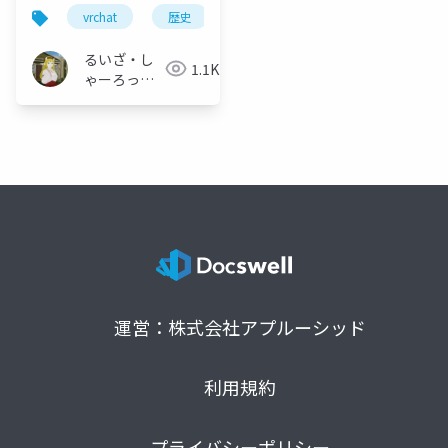
vrchat
歴史
vrc歴史集会
読書会
るいざ・し
1.1K
ゃーろっと
(Інокашираська,
Луiза-
шарлотта
Йосифівна)
運営：株式会社アプルーシッド
利用規約
プライバシーポリシー