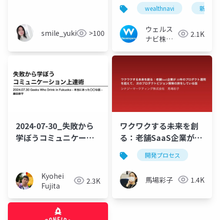
た“教訓”
wealthnavi
新卒
ウェルス
smile_yukiko_it
>100
2.1K
ナビ株式
会社 技術
広報チー
ム
2024-07-30_失敗から
ワクワクする未来を創
学ぼうコミュニケーシ
る：老舗SaaS企業が
ョン上達術
20年のプロダクト運用
開発プロセス
を超えて、 次のプロダ
クトビジョン探索の旅
Kyohei
馬場彩子
1.4K
2.3K
をしている話
Fujita