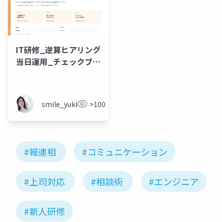
IT研修_逆算ヒアリング
当日運用_チェックブッ
ク_v1
smile_yukiko_it
>100
#報連相
#コミュニケーション
#上司対応
#相談術
#エンジニア
#新人研修