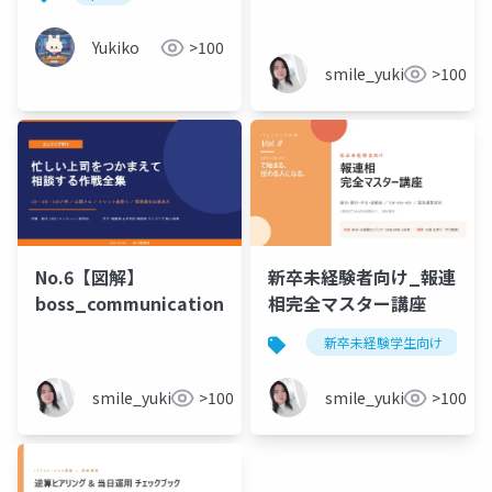
えて 相談する作戦全集
_ver2
Yukiko
>100
smile_yukiko_it
>100
No.6【図解】
新卒未経験者向け_報連
boss_communication
相完全マスター講座
新卒未経験学生向け
smile_yukiko_it
>100
smile_yukiko_it
>100