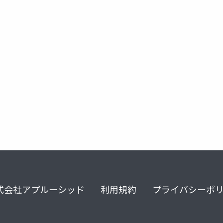
ナリティ障害
回避性パーソナリティー障害
回避性人格障害
式会社アプルーシッド
利用規約
プライバシーポ