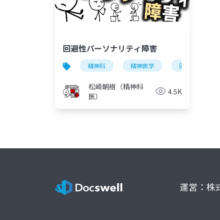
回避性パーソナリティ障害
精神科
精神医学
回避性パーソ
松崎朝樹（精神科
4.5K
医）
運営：株