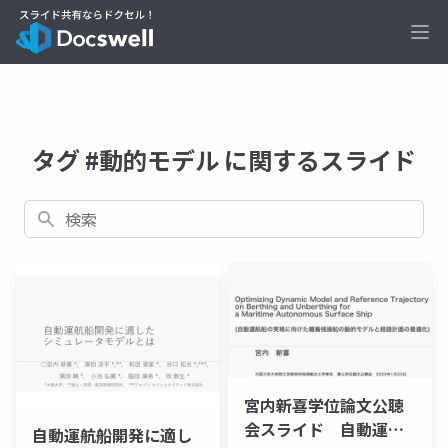
Ope
タグ #動的モデル に関するスライド
検索
宮内新喜学位論文公聴
会スライド 自動運航
自動運航船開発に適し