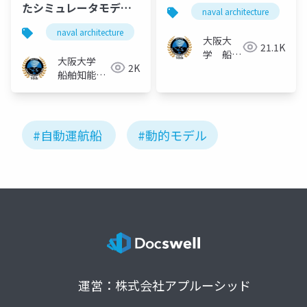
船の実現に向けた離着
たシミュレータモデル
naval architecture
桟操船の動的モデルと
とは
naval architecture
船舶海洋工学
自動運航船
経路計画の最適化
大阪大
21.1K
学 船舶
大阪大学
2K
知能化領
船舶知能化
域
領域
#自動運航船
#動的モデル
運営：株式会社アプルーシッド