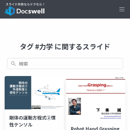
Ope
タグ #力学 に関するスライド
検索
剛体の運動方程式②慣
性テンソル
Robot Hand Grasping