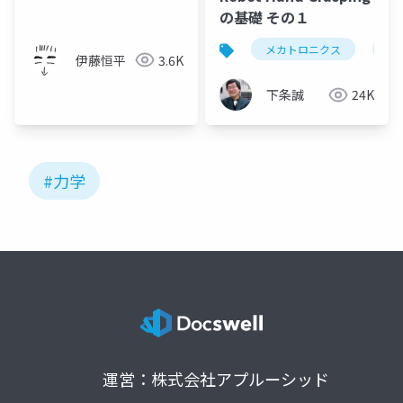
の基礎 その１
メカトロニクス
ロ
伊藤恒平
3.6K
下条誠
24K
#力学
運営：株式会社アプルーシッド