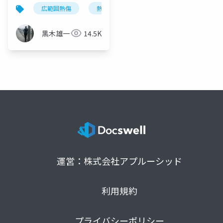
まで～
広範囲熱傷
熱傷初期輸液
気道熱傷
気管
黒木雄一
14.5K
運営：株式会社アプルーシッド
利用規約
プライバシーポリシー