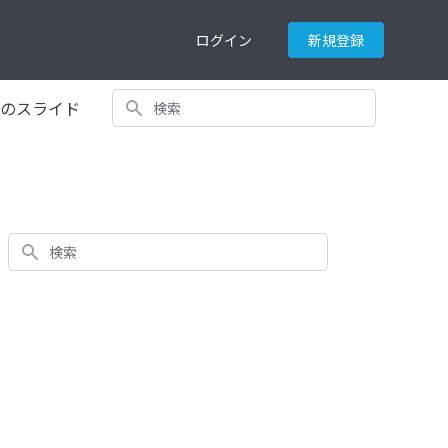
ログイン
新規登録
検索
てのスライド
検索