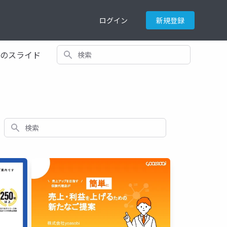
ログイン
新規登録
検索
てのスライド
検索