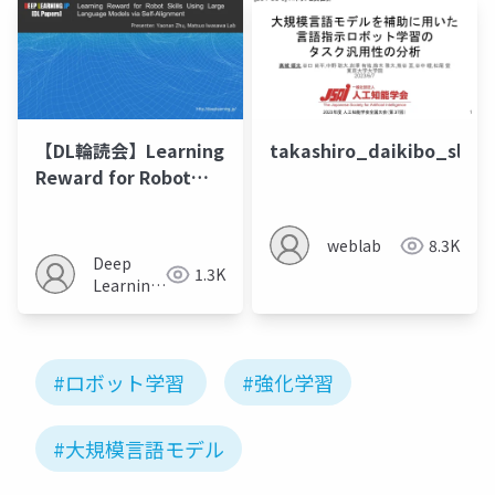
【DL輪読会】Learning
takashiro_daikibo_slide
Reward for Robot
Skills Using Large
Language Models via
weblab
8.3K
Self-Alignment
Deep
1.3K
Learning
JP
#ロボット学習
#強化学習
#大規模言語モデル