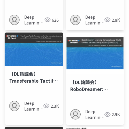
leverage the no-
Imitating
action label video
Articulated Object
data
Manipulation with
Deep
Deep
626
2.8K
Monocular 4D
Learning
Learning
JP
Reconstruction
JP
【DL輪読会】
Transferable Tactile
【DL輪読会】
Transformers for
RoboDreamer:
Representation
Learning
Learning Across
Compositional World
Deep
2.3K
Diverse Sensors and
Learning
Models for Robot
Deep
2.9K
Tasks
JP
Imagination
Learning
(ICML2024)
JP