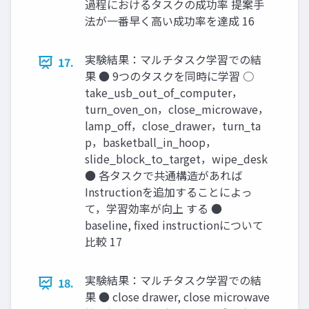
過程におけるタスクの成功率 提案手
法が一番早く高い成功率を達成 16
実験結果：マルチタスク学習での結
17.
果 ● 9つのタスクを同時に学習 ○
take_usb_out_of_computer，
turn_oven_on，close_microwave，
lamp_off，close_drawer，turn_ta
p，basketball_in_hoop，
slide_block_to_target，wipe_desk
● 各タスクで共通構造があれば
Instructionを追加することによっ
て，学習効率が向上 する ●
baseline, fixed instructionについて
比較 17
実験結果：マルチタスク学習での結
18.
果 ● close drawer, close microwave