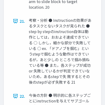
arm to slide block to target
location. 20
考察・分析 ● Instructionの効果があ
21.
るタスクとないタスクが見られた ●
step by stepのinstruction自体は動
作としては，おおよそ達成できてい
る ○ しかし，細かな部分で失敗して
いる ○ ex. 「ドアノブを掴む」とい
うstepで掴むような動作はできてい
るが，あと少しの ところで掴み損ね
ている等 ● また，各ステップが成功
or 失敗しているかが判定できていな
いため，あるstepで失 敗するとその
後のstepが必ず失敗する 21
今後の方針 ● 明示的に各ステップご
22.
とにinstructionを与えてサブゴール