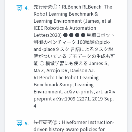
先行研究①：RLBench RLBench: The
4.
Robot Learning Benchmark &
Learning Environment (James, et al.
IEEE Robotics & Automation
Letters2020) ● ● ● ● 単腕ロボット
制御のベンチマーク 100種類のpick-
and-placeタスク 言語によるタスク説
明がついている デモデータの生成も可
能 ○ 模倣学習にも使える James S,
Ma Z, Arrojo DR, Davison AJ.
RLBench: The Robot Learning
Benchmark &amp; Learning
Environment. arXiv e-prints, art. arXiv
preprint arXiv:1909.12271. 2019 Sep.
4
先行研究②：Hiveformer Instruction-
5.
driven history-aware policies for