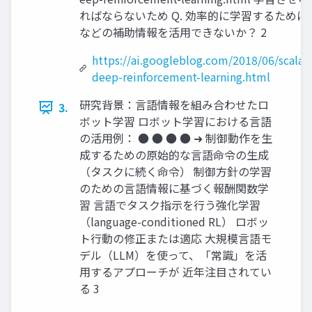
ればならないため Q. 効率的に学習するために
などの補助情報を活用できないか？ 2
https://ai.googleblog.com/2018/06/scalab
deep-reinforcement-learning.html
研究背景：言語情報を組み合わせたロ
3.
ボット学習 ロボット学習における言語
の活用例： ● ● ● ● ➜ 制御動作を生
成するための原始的な言語命令の生成
（タスクに続く命令） 制御方針の学習
のための言語情報に基づく報酬関数学
習 言語でタスク指示を行う強化学習
（language-conditioned RL） ロボッ
ト行動の修正または適応 大規模言語モ
デル（LLM）を使って、「常識」を活
用するアプローチが 近年注目されてい
る 3