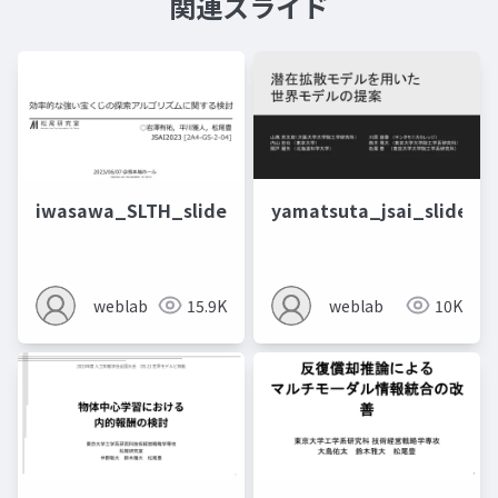
関連スライド
iwasawa_SLTH_slide
yamatsuta_jsai_slide
weblab
15.9K
weblab
10K