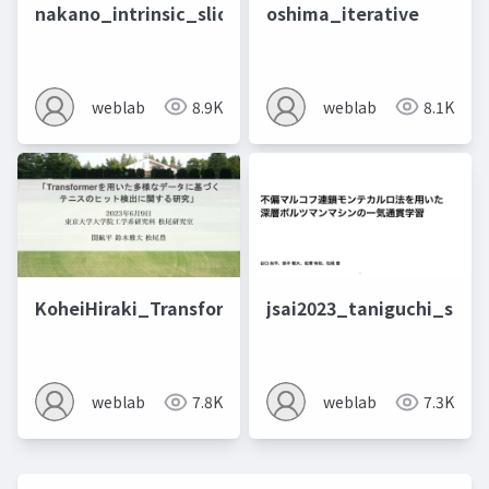
nakano_intrinsic_slide
oshima_iterative
weblab
8.9K
weblab
8.1K
KoheiHiraki_Transformer_slide_JSAI2023
jsai2023_taniguchi_slide
weblab
7.8K
weblab
7.3K