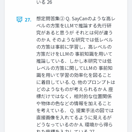
いる 26
想定問答集② Q. SayCanのような高レ
27.
ベルの方策をLLMで推論する先行研
究があると思うが それとは何が違う
のか A. そのような研究では低レベル
の方策は事前に学習し，高レベルの
方策だけをLLMの 事前知識を用いて
推論している．しかし本研究では低
レベルの方策に関してLLMの 事前知
識を用いて学習の効率化を図ること
に着目している. Q. 他のプロンプトは
どのようなものが考えられるか A. 座
標だけではなく，相対的な位置関係
や物体の色などの情報を加えること
を考えている． Q. 提案手法の図では
直接画像を入れてるように見えるが
どうなっているのか A. 環境から得ら
れた座標を入力している 27