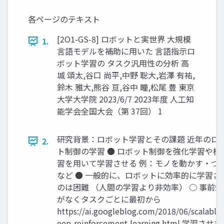
各ページのテキスト
[2O1-GS-8] ロボットと実世界 大規模
1.
言語モデルを補助に用いた 言語指示ロ
ボット学習の タスク汎用性の分析 高
城 頌太,谷口 尚平,中野 聡大,岩澤 有祐,
鈴木 雅大,熊谷 亘,谷中 瞳,松尾 豊 東京
大学大学院 2023/6/7 2023年度 人工知
能学会全国大会（第 37回） 1
研究背景：ロボット学習とその課題 近年のロ
2.
ト制御の学習 ● ロボット制御を強化学習や模
習を用いて学習させる 例：モノを動かす・つ
など ● 一般的に、ロボットに効率的に学習さ
のは困難 （人間の学習より非効率） ○ 事前知
がなくタスクごとに最初から
https://ai.googleblog.com/2018/06/scalable
eep-reinforcement-learning.html 学習させ