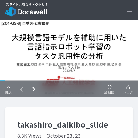
Ope
takashiro_daikibo_slide
8.3K Views
October 23, 23