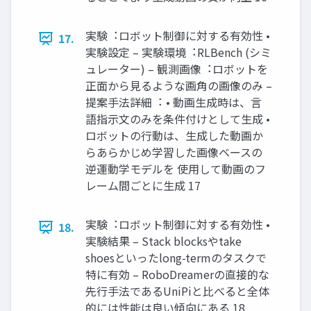
実験︓ロボット制御に対する有効性 •
17.
実験設定 – 実験環境︓RLBench (シミ
ュレーター) – 観測画像︓ロボットを
正⾯から⾒るような画⾓の画像のみ –
提案⼿法詳細︓ • 動画⽣成時は、⾔
語指⽰⽂のみを条件付けとして⽣成 •
ロボットの⾏動は、⽣成した動画か
らあらかじめ学習した画像ベースの
逆運動学モデルを 使⽤して動画のフ
レーム間ごとに⽣成 17
実験︓ロボット制御に対する有効性 •
18.
実験結果 – Stack blocksやtake
shoesといったlong-termのタスクで
特に有効 – RoboDreamerの直接的な
先⾏⼿法であるUniPiと⽐べると全体
的には性能は良い傾向にある 18