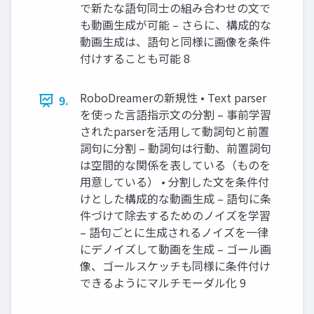
で新たな語句同⼠の組み合わせの⽂で
も動画⽣成が可能 – さらに、構成的な
動画⽣成は、語句と同様に画像を条件
付けすることも可能 8
RoboDreamerの新規性 • Text parser
9.
を使った⾔語指⽰⽂の分割 – 事前学習
されたparserを活⽤して動詞句と前置
詞句に分割 – 動詞句は⾏動、前置詞句
は空間的な関係を表している（ものを
⽤意している） • 分割した⽂を条件付
けとした構成的な動画⽣成 – 語句に条
件づけて除去するためのノイズを学習
– 語句ごとに⽣成されるノイズを⼀律
にデノイズして動画を⽣成 – ゴール画
像、ゴールスケッチも同様に条件付け
できるようにマルチモーダル化 9