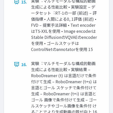
実験︓マルチモーダルな構成的動画
15.
⽣成による性能⽐較 • 実験設定 – デ
ータセット︓RT-1の⼀部 (前述) – 評
価指標 • ⼈間による0, 1評価 (前述) •
FVD – 提案⼿法詳細 • Text encoder
はT5-XXLを使⽤ • Image encoderは
Stable DiffusionのVQVAEのencoder
を使⽤ • ゴールスケッチは
ControlNetのannotatorを使⽤ 15
実験︓マルチモーダルな構成的動画
16.
⽣成による性能⽐較 • 実験結果 –
RoboDreamer (t) は⾔語だけで条件
付けて⽣成 – RoboDreamer (t+s) は
⾔語とゴール スケッチで条件付けて
⽣成 – RoboDreamer (t+i) は⾔語と
ゴール 画像で条件付けて⽣成 – ゴー
ルスケッチやゴール画像を条件付 け
ることでより⽣成動画の質が向上 16