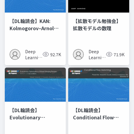
【DL輪読会】KAN:
【拡散モデル勉強会】
Kolmogorov–Arnold
拡散モデルの数理
Networks
Deep
Deep
92.7K
71.9K
Learning
Learning
JP
JP
【DL輪読会】
【DL輪読会】
Evolutionary
Conditional Flow
Optimization of
Matching
Model Merging