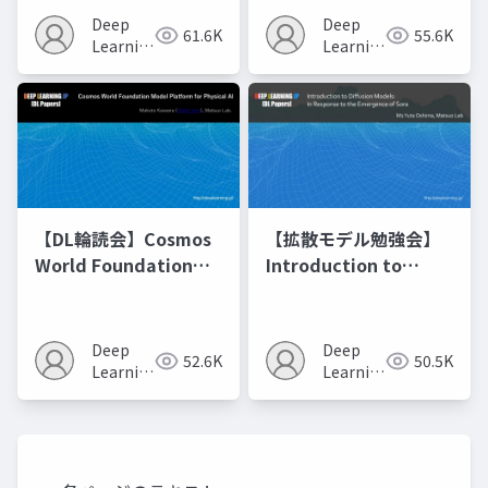
Recipes モデルマージ
Deep
Deep
61.6K
55.6K
の進化的最適化
Learning
Learning
JP
JP
【DL輪読会】Cosmos
【拡散モデル勉強会】
World Foundation
Introduction to
Model Platform for
Diffusion Models
Physical AI
Deep
Deep
52.6K
50.5K
Learning
Learning
JP
JP