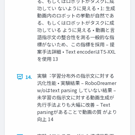
る、もしくはロボットがタスクに成
功してい ないように⾒える • 1: ⽣成
動画内のロボットの挙動が⾃然であ
る、もしくはロボットがタスクに成
功している ように⾒える • 動画と⾔
語指⽰⽂の整合性を測る⼀般的な指
標がないため、この指標を採⽤ – 提
案⼿法詳細 • Text encoderはT5-XXL
を使⽤ 13
実験︓学習分布外の指⽰⽂に対する
14.
汎化性能 • 実験結果 – RoboDreamer
w/oはtext parsing していない結果 –
未学習の指⽰⽂に対する動画⽣成が
先⾏⼿法よりも⼤幅に改善 – Text
parsingがあることで動画の質 がより
向上 14