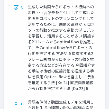
⽣成した動画からロボットの⾏動への
6.
変換 • • • ⾔語を条件付けして⽣成した
動画をロボットのプランニングとして
活⽤するために、画像の遷移か らロボ
ットの⾏動を推定する逆動⼒学モデル
を学習し、活⽤することが多い 隣接す
る2フレームからoptical flowを推定し
て、そのoptical flowからロボットの
⾏動を推定する ⽅法や直接隣接する2
フレーム画像からロボットの⾏動を推
定する⽅法などが存在する 今回紹介す
る⼿法は後者の直接⾏動を推定する⼿
法を採⽤ Optical flowを経由して行動
を推定する手法 [Ko 24] 直接画像遷移
から行動を推定する手法 [Du 23] 6
⾔語条件付き動画⽣成モデルを活⽤し
7.
た⾏動⽣成の課題 • 物体の詳細な空間