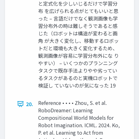
と定式化を少しいじるだけで学習分
布 を広げられる点がとてもいいと思
った – ⾔語だけでなく観測画像も学
習分布外の時は難しそうであると感
じた（ロボットは構造が変わると画
⾓ が⼤きく変化し、移動するロボッ
トだと環境も⼤きく変化するため、
観測画像が容易に学習分布外にな り
やすい） – いくつかのプランニング
タスクで既存⼿法よりやや劣ってい
るタスクがあるのと実機ロボットで
検証し ていないのが気になった 19
Reference • • • • Zhou, S. et al.
20.
RoboDreamer: Learning
Compositional World Models for
Robot Imagination. ICML. 2024. Ko,
P. et al. Learning to Act from