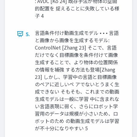
: AVDC [Ko 24] 既存手法が物体の空間
的配置を 捉えることに失敗している様
子 4
⾔語条件付け動画⽣成モデル • • • 言語
5.
と画像から画像を生成するモデル:
ControlNet [Zhang 23] そこで、⾔語
だけでなく⽬標画像を条件付けて画像
⽣成することで、より物体の位置関係
の情報を補強 する⽅法も登場[Zhang
23] しかし、学習中の⾔語と⽬標画像
のペアに近しいペ アでないとうまく⽣
成できない そもそも、これまでの動画
⽣成モデルは⼀般に学習 中に含まれな
い⾔語表現に弱く、さらにロボット学
習⽤のデータは規模が⼩さいため、ロ
ボットのため の動画⽣成モデルは学習
が不⼗分になりやすい 5