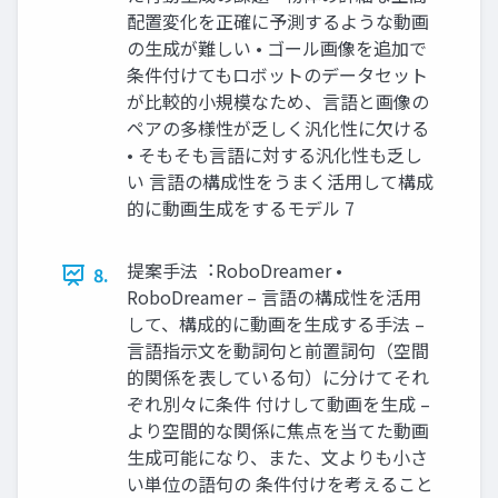
配置変化を正確に予測するような動画
の⽣成が難しい • ゴール画像を追加で
条件付けてもロボットのデータセット
が⽐較的⼩規模なため、⾔語と画像の
ペアの多様性が乏しく汎化性に⽋ける
• そもそも⾔語に対する汎化性も乏し
い 言語の構成性をうまく活用して構成
的に動画生成をするモデル 7
提案⼿法︓RoboDreamer •
8.
RoboDreamer – ⾔語の構成性を活⽤
して、構成的に動画を⽣成する⼿法 –
⾔語指⽰⽂を動詞句と前置詞句（空間
的関係を表している句）に分けてそれ
ぞれ別々に条件 付けして動画を⽣成 –
より空間的な関係に焦点を当てた動画
⽣成可能になり、また、⽂よりも⼩さ
い単位の語句の 条件付けを考えること