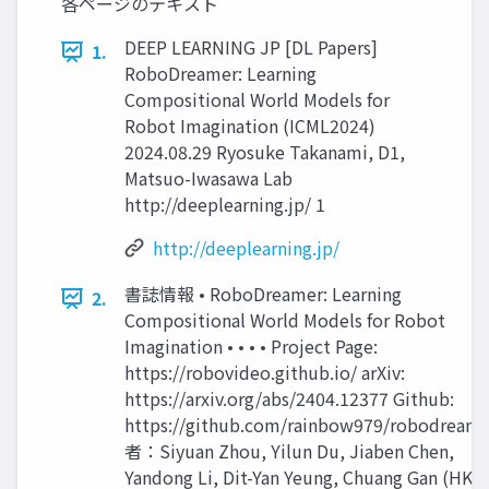
各ページのテキスト
DEEP LEARNING JP [DL Papers]
1.
RoboDreamer: Learning
Compositional World Models for
Robot Imagination (ICML2024)
2024.08.29 Ryosuke Takanami, D1,
Matsuo-Iwasawa Lab
http://deeplearning.jp/ 1
http://deeplearning.jp/
書誌情報 • RoboDreamer: Learning
2.
Compositional World Models for Robot
Imagination • • • • Project Page:
https://robovideo.github.io/ arXiv:
https://arxiv.org/abs/2404.12377 Github:
https://github.com/rainbow979/robodream
者：Siyuan Zhou, Yilun Du, Jiaben Chen,
Yandong Li, Dit-Yan Yeung, Chuang Gan (HKU