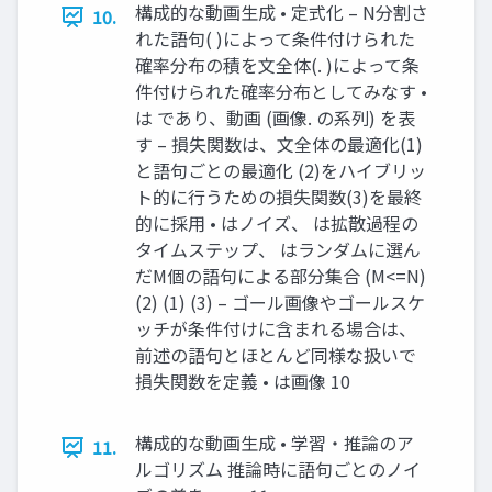
構成的な動画⽣成 • 定式化 – N分割さ
10.
れた語句( )によって条件付けられた
確率分布の積を⽂全体(. )によって条
件付けられた確率分布としてみなす •
は であり、動画 (画像. の系列) を表
す – 損失関数は、⽂全体の最適化(1)
と語句ごとの最適化 (2)をハイブリッ
ト的に⾏うための損失関数(3)を最終
的に採⽤ • はノイズ、 は拡散過程の
タイムステップ、 はランダムに選ん
だM個の語句による部分集合 (M<=N)
(2) (1) (3) – ゴール画像やゴールスケ
ッチが条件付けに含まれる場合は、
前述の語句とほとんど同様な扱いで
損失関数を定義 • は画像 10
構成的な動画⽣成 • 学習・推論のア
11.
ルゴリズム 推論時に語句ごとのノイ