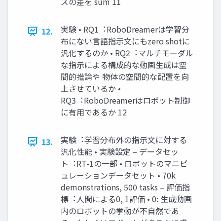
ズの差を sum 11
実験 • RQ1︓RoboDreamerは学習分
12.
布にない⾔語指⽰⽂にもzero shotに
汎化するのか • RQ2︓マルチモーダル
な指⽰による構成的な動画⽣成は空
間的推論や 物体の空間的な配置を向
上させているか •
RQ3︓RoboDreamerはロボット制御
に有⽤であるか 12
実験︓学習分布外の指⽰⽂に対する
13.
汎化性能 • 実験設定 – データセッ
ト︓RT-1の⼀部 • ロボットのマニピ
ュレーションデータセット • 70k
demonstrations, 500 tasks – 評価指
標︓⼈間による0, 1評価 • 0: ⽣成動画
内のロボットの挙動が不⾃然であ