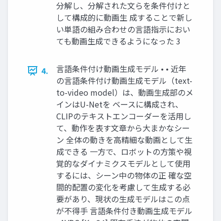
分解し、分解された文らを条件付けと
して構成的に動画生 成することで新し
い単語の組み合わせの言語指示におい
ても動画生成できるようになった 3
⾔語条件付け動画⽣成モデル • • 近年
4.
の⾔語条件付け動画⽣成モデル（text-
to-video model）は、動画⽣成部のメ
インはU-Netを ベースに構成され、
CLIPのテキストエンコーダーを活⽤し
て、動作を表す⽂章から⼤まかなシー
ン 全体の動きを⾼精細な動画として⽣
成できる ⼀⽅で、ロボットの⽅策や視
覚的なダイナミクスモデルとして使⽤
するには、シーン中の物体の正 確な空
間的配置の変化を考慮して⽣成する必
要があり、現状の⽣成モデルはこの点
が不得⼿ 言語条件付き動画生成モデル