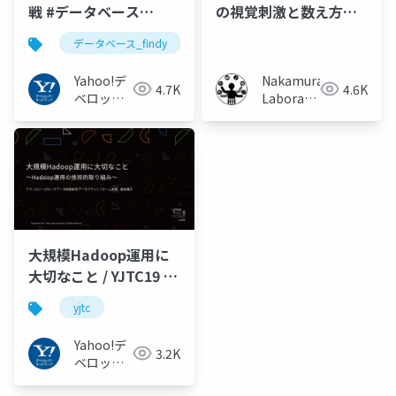
戦 #データベース
の視覚刺激と数え方に
_findy
よる体感時間の変化の
データベース_findy
調査
Yahoo!デ
Nakamura
4.7K
4.6K
ベロッパ
Laboratory
ーネット
(Meiji
ワーク
University)
大規模Hadoop運用に
大切なこと / YJTC19 in
Shibuya B-2 #yjtc
yjtc
Yahoo!デ
3.2K
ベロッパ
ーネット