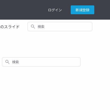
ログイン
新規登録
検索
てのスライド
検索