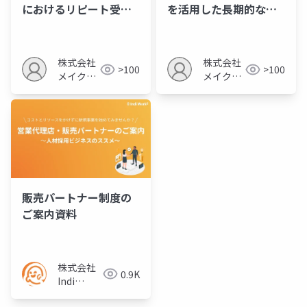
におけるリピート受注
を活用した長期的な顧
の獲得戦略
客関係構築
株式会社
株式会社
>100
>100
メイクア
メイクア
ップ
ップ
販売パートナー制度の
ご案内資料
株式会社
0.9K
Indi
Works／