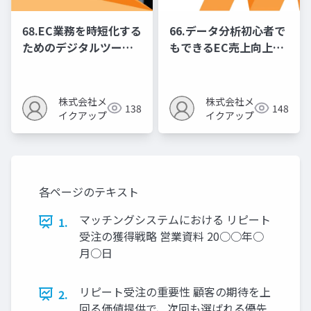
68.EC業務を時短化する
66.データ分析初心者で
ためのデジタルツール
もできるEC売上向上の
活用ガイド
ための数字活用法
株式会社メ
株式会社メ
138
148
イクアップ
イクアップ
各ページのテキスト
マッチングシステムにおける リピート
1.
受注の獲得戦略 営業資料 20○○年○
月○日
リピート受注の重要性 顧客の期待を上
2.
回る価値提供で、次回も選ばれる優先