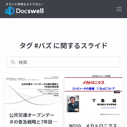
Ope
タグ #バズ に関するスライド
検索
公共交通オープンデー
タの普及戦略と7年目の
NO10 メカトロニクス