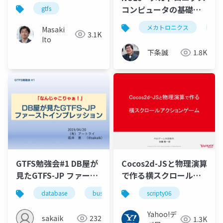
現在地
コンピュータの基礎
gtfs
1)Busについて
メカトロニクス
bu
Masaki
3.1K
Ito
下条誠
1.8K
GTFS勉強会#1 DB屋が
Cocos2d-JSと物理演算
見たGTFS-JP ファース
で作る横スクロールア
ト・インプレッション
クションゲーム
database
bus
rdbms
scripty06
gtfs
data 
#scripty06
Yahoo!デ
sakaik
232
1.3K