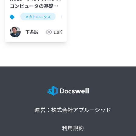
コンピュータの基礎
1)Busについて
メカトロニクス
bus
pcバス
northbridge
下条誠
1.8K
運営：株式会社アプルーシッド
利用規約