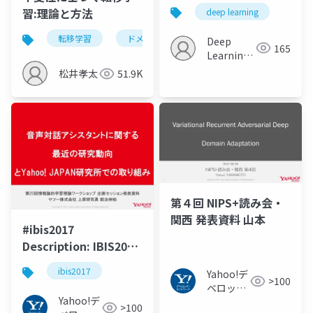
Adversarial Domain
習:理論と方法
deep learning
Adaptation"&"Learning
Semantic
転移学習
ドメイン適応
不変性
Deep
165
Representations for
Learning
Unsupervised
JP
松井孝太
51.9K
Domain Adaptation"
第４回 NIPS+読み会・
関西 発表資料 山本
#ibis2017
Description: IBIS2017
の企画セッションでの
ibis2017
Yahoo!デ
発表資料
>100
ベロッパ
Yahoo!デ
ーネット
>100