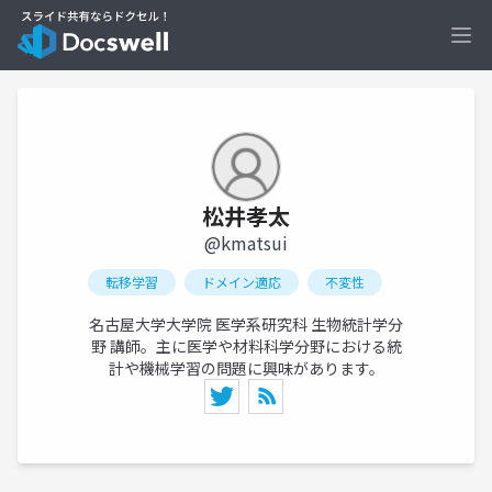
Ope
松井孝太
@kmatsui
転移学習
ドメイン適応
不変性
名古屋大学大学院 医学系研究科 生物統計学分
野 講師。主に医学や材料科学分野における統
計や機械学習の問題に興味があります。