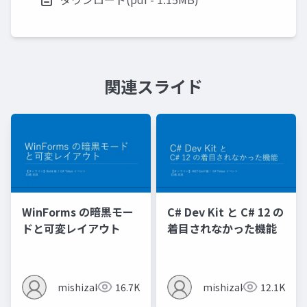
関連スライド
WinForms の暗黒モー
C# Dev Kit と C# 12 の
ドと可変レイアウト
着目されなかった機能
mishizaki
16.7K
mishizaki
12.1K