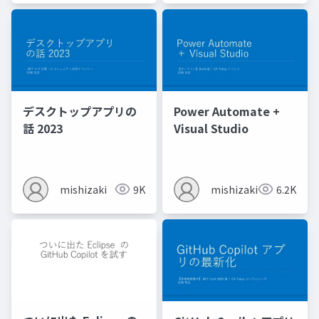
デスクトップアプリの
Power Automate +
話 2023
Visual Studio
mishizaki
9K
mishizaki
6.2K