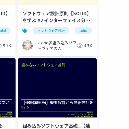
ID】
ソフトウェア設計原則【SOLID】
を学ぶ #2 インターフェイス分離
の原則
olid
依存性逆転の原則
ソフトウェア設計
solid
インターフェイ
k-abe@組み込みソフ
5.1K
4.7K
トウェアの人
会-
組み込みソフトウェア基礎_【連