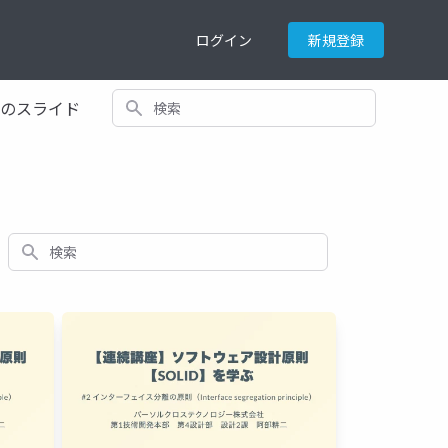
ログイン
新規登録
検索
てのスライド
検索