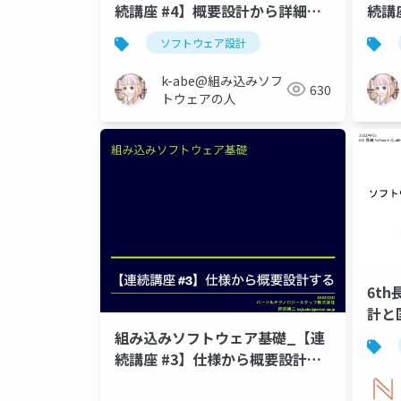
続講座 #4】概要設計から詳細設
続講
計を行う
る_2
ソフトウェア設計
_221027_connpass_event_slide
版
k-abe@組み込みソフ
630
トウェアの人
6t
計と
組み込みソフトウェア基礎_【連
続講座 #3】仕様から概要設計す
る