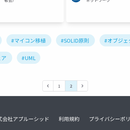
#マイコン移植
#SOLID原則
#オブジェ
ェア
#UML
1
2
式会社アプルーシッド
利用規約
プライバシーポ