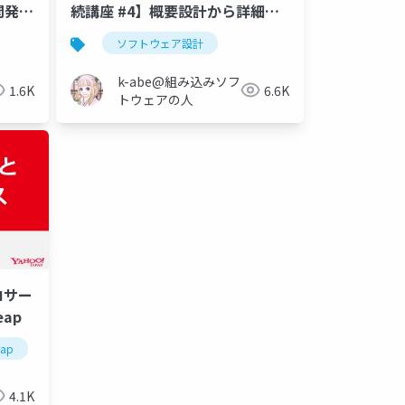
開発で
続講座 #4】概要設計から詳細設
計を行う
ソフトウェア設計
k-abe@組み込みソフ
1.6K
6.6K
トウェアの人
ロサー
eap
eap
4.1K