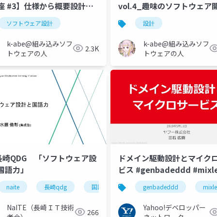
座 #3】仕様から概要設計す
vol.4_趣味のソフトウェア
20929_Connpassイベント
設計について考えた
ソフトウェア設計
設計
k-abe@組み込みソフ
k-abe@組み込みソフ
2.3K
トウェアの人
トウェアの人
h長崎QDG 「ソフトウェア設
ドメイン駆動設計とマイク
国語力」
ビス #genbadeddd #mixl
naite
長崎qdg
国語力
ソフトウェア設計
genbadeddd
mixl
NaITE（長崎ＩＴ技術
Yahoo!デベロッパー
266
者会）
ネットワーク