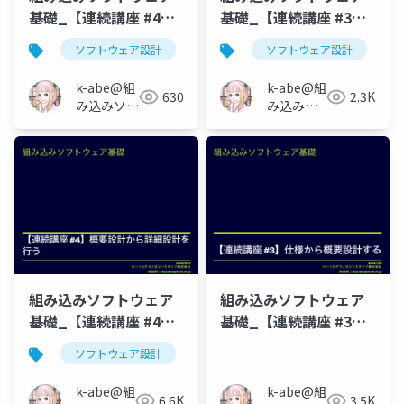
基礎_【連続講座 #4】
基礎_【連続講座 #3】
概要設計から詳細設計
仕様から概要設計する
ソフトウェア設計
ソフトウェア設計
を行う
_220929_Connpassイ
_221027_connpass_event_slide
ベント版
k-abe@組
k-abe@組
630
2.3K
み込みソフ
み込みソ
トウェアの
フトウェ
人
アの人
組み込みソフトウェア
組み込みソフトウェア
基礎_【連続講座 #4】
基礎_【連続講座 #3】
概要設計から詳細設計
仕様から概要設計する
ソフトウェア設計
を行う
k-abe@組
k-abe@組
6.6K
3.5K