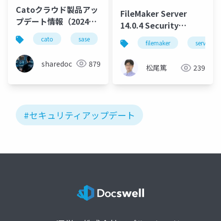
Catoクラウド製品アッ
FileMaker Server
プデート情報（2024年
14.0.4 Security
4月版）
Updates
cato
sase
productupdate
filemaker
server
sharedoc
879
松尾篤
239
#セキュリティアップデート