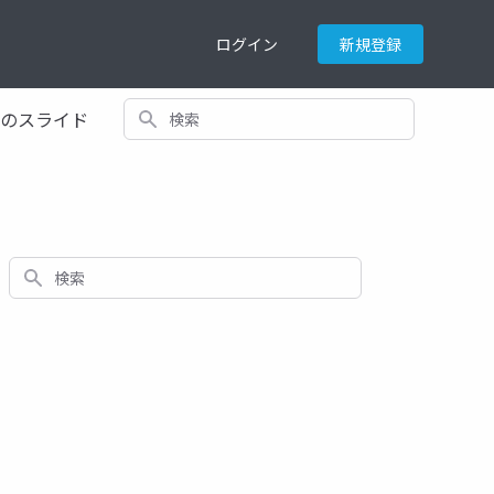
ログイン
新規登録
検索
てのスライド
検索