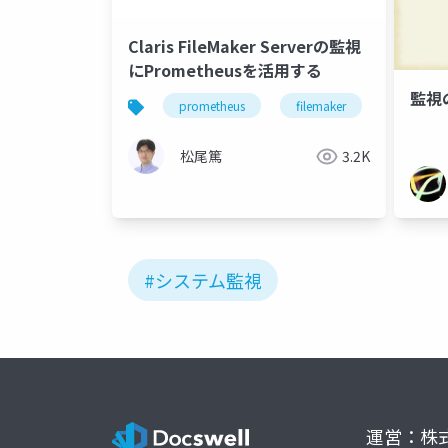
Claris FileMaker Serverの監視
にPrometheusを活用する
監視
prometheus
filemaker
server
松尾篤
3.2K
#システム監視
運営：株