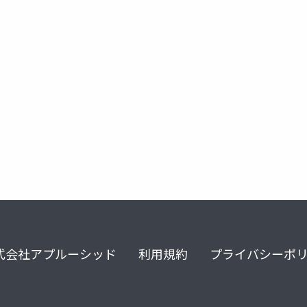
シアナミド
シアナマイド
ジスルフィラム
ノック
式会社アプルーシッド
利用規約
プライバシーポ