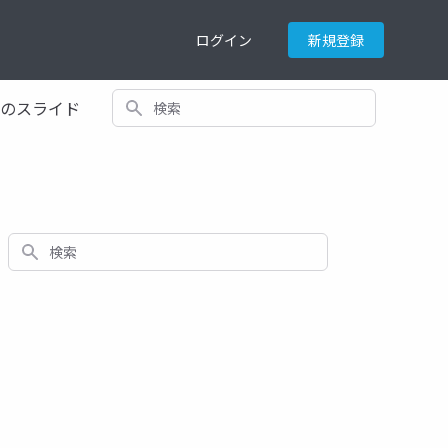
ログイン
新規登録
検索
てのスライド
検索