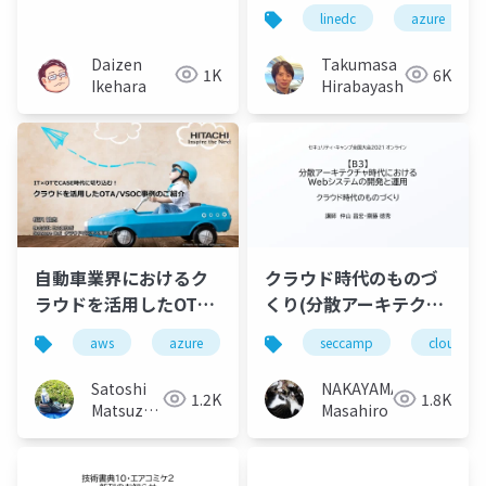
Labs」の数々のプロジ
の極意
linedc
azure
ェクトたち
Daizen
Takumasa
1K
6K
Ikehara
Hirabayashi
自動車業界におけるク
クラウド時代のものづ
ラウドを活用したOTA
くり(分散アーキテクチ
やVSOC事例のご紹介
ャ時代におけるWebシ
aws
azure
lambda
seccamp
aks
cloudnat
（v20220225）
ステムの開発と運用)
#seccamp
Satoshi
NAKAYAMA
1.2K
1.8K
Matsuzawa
Masahiro
(Matt)