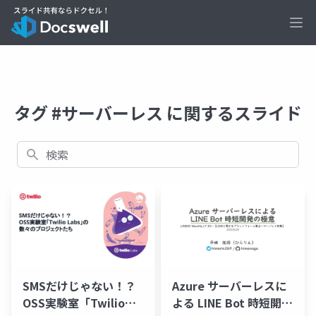
Ope
タグ #サーバーレス に関するスライド
検索
SMSだけじゃない！？
Azure サーバーレスに
OSS実験室「Twilio
よる LINE Bot 時短開発