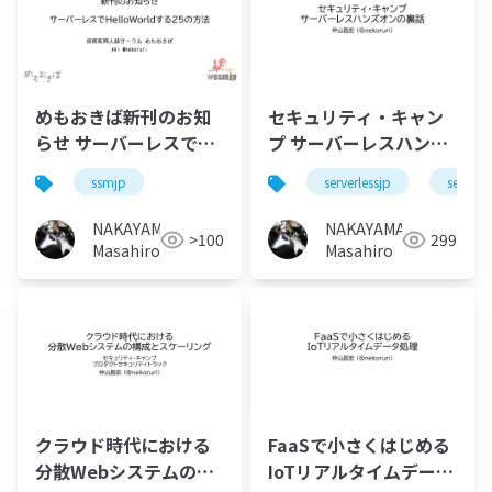
めもおきば新刊のお知
セキュリティ・キャン
らせ サーバーレスで
プ サーバーレスハンズ
HelloWorldする25の方
オンの裏話
ssmjp
serverlessjp
serverle
法 #ssmjp
#serverlessjp
NAKAYAMA
NAKAYAMA
>100
299
Masahiro
Masahiro
クラウド時代における
FaaSで小さくはじめる
分散Webシステムの構
IoTリアルタイムデータ