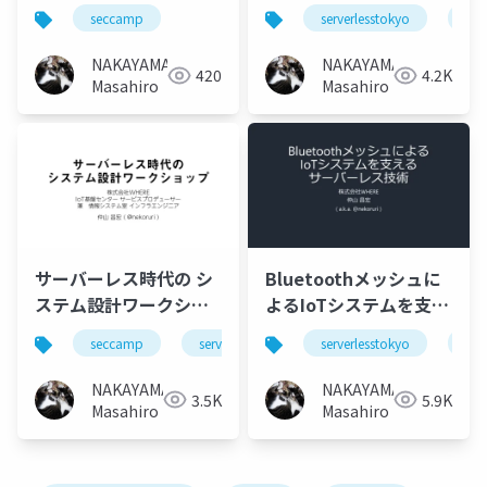
成とスケーリング
処理
seccamp
serverlesstokyo
serv
#seccamp
#serverlesstokyo
NAKAYAMA
NAKAYAMA
420
4.2K
Masahiro
Masahiro
サーバーレス時代の シ
Bluetoothメッシュに
ステム設計ワークショ
よるIoTシステムを支え
ップ #seccamp
るサーバーレス技術
seccamp
serverless
serverlesstokyo
serv
#serverlesstokyo
NAKAYAMA
NAKAYAMA
3.5K
5.9K
Masahiro
Masahiro