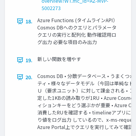
overview?WT.mc_id=AZ-MVP-
5002273
Azure Functions (タイムラインAPI）
18.
Cosmos DBへのクエリとパラメータ
クエリの実行と配列化 動作確認用ロ
グ出力 必要な項目のみ出力
新しい関数を増やす
19.
Cosmos DB • 分散データベース • うま
20.
ティ • 様々なデータモデル（今回は単純なド
Ｕ（要求ユニット）に対して課金される • 
定した1KBの読み取りが1RU • Azure Cosm
ィションキーをどう選ぶかが重要 • Azure Cosmos 
消費したRUを確認する • timelineアプリに
り値をログ出力 しているので、x-ms-request-
Azure Portal上でクエリを実行してみて確認