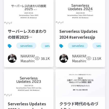
サーバーレスのまわり
Serverless Updates
の技術2025
2024 #serverlessjp
#serverlessjp
serverless
serverlessjp
serverless
serverless
NAKAYAMA
NAKAYAMA
38.1K
13.5K
Masahiro
Masahiro
Serverless Updates
クラウド時代のものづ