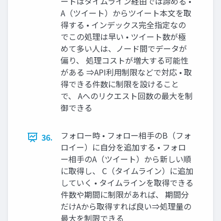
ートはタイムライン経由では諦める •
A（ツイート）からツイート本文を取
得する • インデックス完全指定なの
でこの処理は早い • ツイート数が極
めて多い人は、ノード間でデータが
偏り、 処理コストが増大する可能性
がある ⇒API利用制限などで対応 • 取
得できる件数に制限を設けること
で、 Aへのリクエスト回数の最大を制
御できる
フォロー時 • フォロー相手のB（フォ
36.
ロイー）に自分を追加する • フォロ
ー相手のA（ツイート）から新しい順
に取得し、 C（タイムライン）に追加
していく • タイムラインを取得できる
件数や期間に制限があれば、 期間分
だけAから取得すれば良い⇒処理量の
最大を制限できる