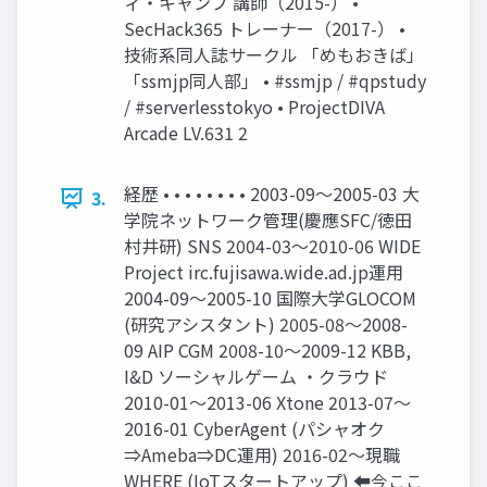
ィ・キャンプ 講師（2015-） •
SecHack365 トレーナー（2017-） •
技術系同人誌サークル 「めもおきば」
「ssmjp同人部」 • #ssmjp / #qpstudy
/ #serverlesstokyo • ProjectDIVA
Arcade LV.631 2
経歴 • • • • • • • • 2003-09～2005-03 大
3.
学院ネットワーク管理(慶應SFC/徳田
村井研) SNS 2004-03～2010-06 WIDE
Project irc.fujisawa.wide.ad.jp運用
2004-09〜2005-10 国際大学GLOCOM
(研究アシスタント) 2005-08〜2008-
09 AIP CGM 2008-10〜2009-12 KBB,
I&D ソーシャルゲーム ・クラウド
2010-01〜2013-06 Xtone 2013-07〜
2016-01 CyberAgent (パシャオク
⇒Ameba⇒DC運用) 2016-02〜現職
WHERE (IoTスタートアップ) ⬅今ここ