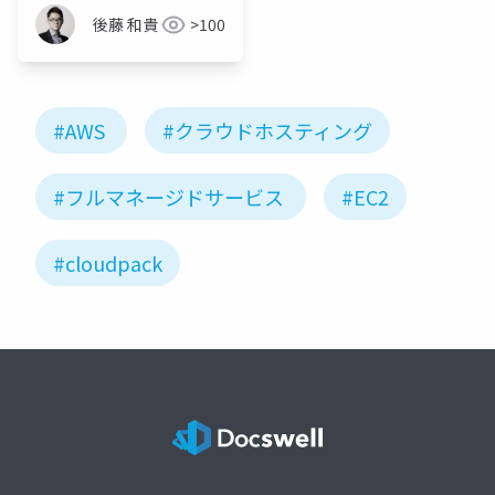
後藤 和貴
>100
#AWS
#クラウドホスティング
#フルマネージドサービス
#EC2
#cloudpack