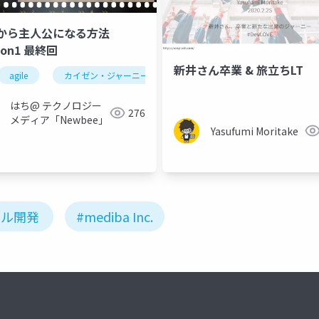
から主人公になる方法
son1 最終回
新井さん卒業 & 旅立ちLT
ロー効率
agile
カイゼン・ジャーニー
効率
内製化
カイゼンジャーニー
devlove
はち@ テクノロジー
276
メディア「Newbee」
Yasufumi Moritake
イル開発
#mediba Inc.