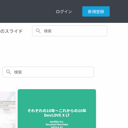
ログイン
新規登録
検索
てのスライド
検索