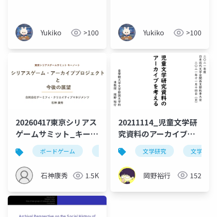
座
Yukiko
>100
Yukiko
>100
20211114_児童文学研
20260417東京シリアス
究資料のアーカイブを
ゲームサミット_キーノ
考える
ート_石神_最終
文学研究
文学アー
ボードゲーム
シリアスゲーム
博物館
岡野裕行
152
石神康秀
1.5K