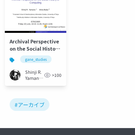
Archival Perspective
on the Social History
of Computing (2005)
gane_studies
Shinji R.
>100
Yamane
(山根信
二)
#アーカイブ