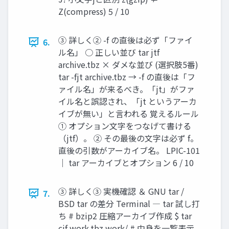
Z(compress) 5 / 10
③ 詳しく② -f の直後は必ず「ファイ
6.
ル名」 ○ 正しい並び tar jtf
archive.tbz × ダメな並び (選択肢5番)
tar -fjt archive.tbz → -f の直後は「フ
ァイル名」が来るべき。「jt」がファ
イル名と誤認され、「jt というアーカ
イブが無い」と言われる 覚えるルール
① オプション文字をつなげて書ける
（jtf）。 ② その最後の文字は必ず f。
直後の引数がアーカイブ名。 LPIC-101
｜ tar アーカイブとオプション 6 / 10
③ 詳しく③ 実機確認 ＆ GNU tar /
7.
BSD tar の差分 Terminal ― tar 試し打
ち # bzip2 圧縮アーカイブ作成 $ tar
cjf work.tbz work/ # 中身を一覧表示