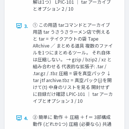
解は1つ） LPIC-101 ｜ tar アーカイブ
とオプション 2 / 10
① この用語 tarコマンドとアーカイブ
3.
用語 tar うさうさラーメン店で例える
と tar = テイクアウトの袋 Tape
ARchive ／ まとめる道具 複数のファイ
ルを1つにまとめるツール。 それ自体
は圧縮しない。 → gzip / bzip2 / xz と
組み合わせる 代表的な拡張子: .tar /
.tar.gz / .tbz 圧縮 = 袋を真空パック ↓
tar jtf archive.tbz = 真空パック(j)を開
けて(t) 中身のリストを見る 開封せず
に目録だけ確認 LPIC-101 ｜ tar アーカ
イブとオプション 3 / 10
② 簡単に 動作 ＋ 圧縮 ＋ f ＝ 3部構成
4.
動作 (どれか1つ) 圧縮 (必要なら) 共通