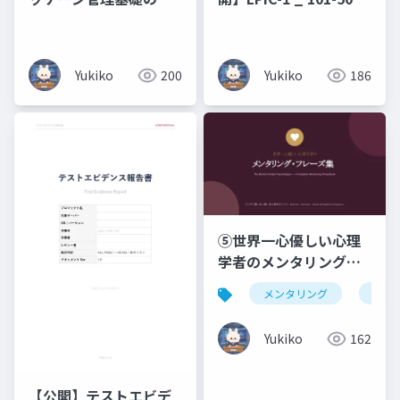
略
原理原則と図解（未経
験・文系出身の新人エ
ンジニアのための 7 日
Yukiko
200
Yukiko
186
間集中研修）コマンド
暗記ではなく、なぜそ
う動くのかを図で理解
する編
⑤世界一心優しい心理
学者のメンタリング・
フレーズ集ビジネス編
メンタリング
仏教
× 恋人編 × 浄土真宗の
こころ _ Business ・
Yukiko
162
Romance ・ Words of
Buddhist
Compassion
【公開】テストエビデ