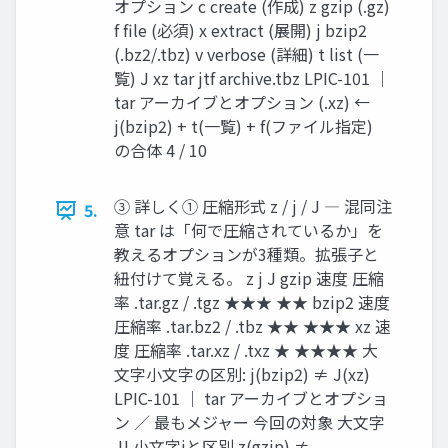
オプション c create (作成) z gzip (.gz)
f file (必須) x extract (展開) j bzip2
(.bz2/.tbz) v verbose (詳細) t list (一
覧) J xz tar jtf archive.tbz LPIC-101 ｜
tar アーカイブとオプション (.xz) ←
j(bzip2) + t(一覧) + f(ファイル指定)
の合体 4 / 10
③ 詳しく① 圧縮形式 z / j / J ― 混同注
5.
意 tar は「何で圧縮されているか」を
教えるオプションが3種類。拡張子と
紐付けて覚える。 z j J gzip 速度 圧縮
率 .tar.gz / .tgz ★★★ ★★ bzip2 速度
圧縮率 .tar.bz2 / .tbz ★★ ★★★ xz 速
度 圧縮率 .tar.xz / .txz ★ ★★★★ 大
文字小文字の区別: j(bzip2) ≠ J(xz)
LPIC-101 ｜ tar アーカイブとオプショ
ン ／ 最もメジャー 今回の対象 大文字
J! 小文字jと区別 z(gzip) ≠