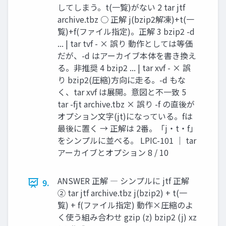
してしまう。t(一覧)がない 2 tar jtf
archive.tbz ○ 正解 j(bzip2解凍)+t(一
覧)+f(ファイル指定)。正解 3 bzip2 -d
... | tar tvf - × 誤り 動作としては等価
だが、-d はアーカイブ本体を書き換え
る。非推奨 4 bzip2 ... | tar xvf - × 誤
り bzip2(圧縮)方向に走る。-d もな
く、tar xvf は展開。意図と不一致 5
tar -fjt archive.tbz × 誤り -f の直後が
オプション文字(jt)になっている。fは
最後に置く → 正解は 2番。「j・t・f」
をシンプルに並べる。 LPIC-101 ｜ tar
アーカイブとオプション 8 / 10
ANSWER 正解 ― シンプルに jtf 正解
9.
② tar jtf archive.tbz j(bzip2) + t(一
覧) + f(ファイル指定) 動作×圧縮のよ
く使う組み合わせ gzip (z) bzip2 (j) xz