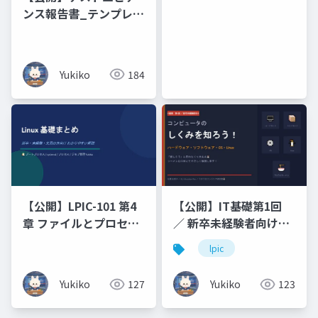
ンス報告書_テンプレー
ト
Yukiko
184
【公開】LPIC-101 第4
【公開】IT基礎第1回
章 ファイルとプロセス
／ 新卒未経験者向けコ
の管理（プロセス_ジョ
ンピュータのしくみを
lpic
ブ管理）
知ろう！ハードウェ
ア・ソフトウェア・
Yukiko
127
Yukiko
123
OS・Linux「難しそ
う」と思わなくて大丈