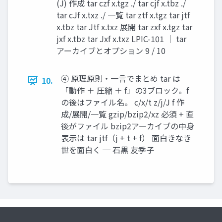
(J) 作成 tar czf x.tgz ./ tar cjf x.tbz ./
tar cJf x.txz ./ 一覧 tar ztf x.tgz tar jtf
x.tbz tar Jtf x.txz 展開 tar zxf x.tgz tar
jxf x.tbz tar Jxf x.txz LPIC-101 ｜ tar
アーカイブとオプション 9 / 10
④ 原理原則・一言でまとめ tar は
10.
「動作 ＋ 圧縮 ＋ f」の3ブロック。f
の後はファイル名。 c/x/t z/j/J f 作
成/展開/一覧 gzip/bzip2/xz 必須 + 直
後がファイル bzip2アーカイブの中身
表示は tar jtf（j + t + f） 面白きなき
世を面白く ─ 石黒 友季子