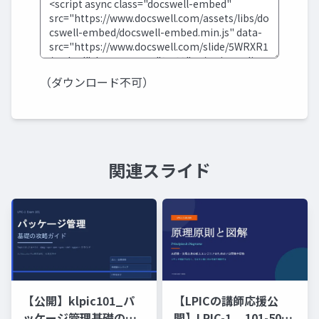
（ダウンロード不可）
関連スライド
【公開】klpic101_パ
【LPICの講師応援公
ッケージ管理基礎の攻
開】LPIC-1 _ 101-500