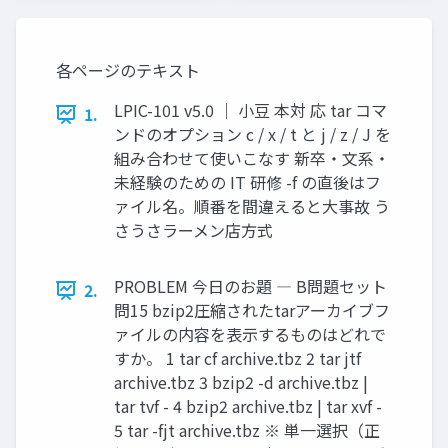
夫🐰 ラーメン店に例え
てやさしく解説しま
す！
各ページのテキスト
LPIC-101 v5.0 ｜ 小豆 本対 応 tar コマ
1.
ンドのオプション c / x / t と j / z / J を
組み合わせて使いこなす 新卒・文系・
未経験のための IT 研修 -f の直後はフ
ァイル名。順番を間違えると大事故 う
さうさラーメン店方式
PROBLEM 今日のお題 ― B問題セット
2.
問15 bzip2圧縮されたtarアーカイブフ
ァイルの内容を表示するものはどれで
すか。 1 tar cf archive.tbz 2 tar jtf
archive.tbz 3 bzip2 -d archive.tbz |
tar tvf - 4 bzip2 archive.tbz | tar xvf -
5 tar -fjt archive.tbz ※ 単一選択（正