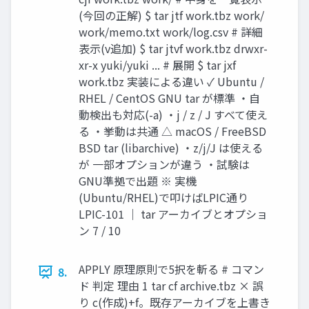
(今回の正解) $ tar jtf work.tbz work/
work/memo.txt work/log.csv # 詳細
表示(v追加) $ tar jtvf work.tbz drwxr-
xr-x yuki/yuki ... # 展開 $ tar jxf
work.tbz 実装による違い ✓ Ubuntu /
RHEL / CentOS GNU tar が標準 ・自
動検出も対応(-a) ・j / z / J すべて使え
る ・挙動は共通 △ macOS / FreeBSD
BSD tar (libarchive) ・z/j/J は使える
が 一部オプションが違う ・試験は
GNU準拠で出題 ※ 実機
(Ubuntu/RHEL)で叩けばLPIC通り
LPIC-101 ｜ tar アーカイブとオプショ
ン 7 / 10
APPLY 原理原則で5択を斬る # コマン
8.
ド 判定 理由 1 tar cf archive.tbz × 誤
り c(作成)+f。既存アーカイブを上書き