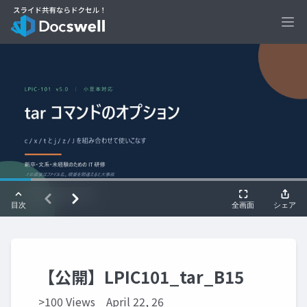
Ope
【公開】LPIC101_tar_B15
>100 Views
April 22, 26