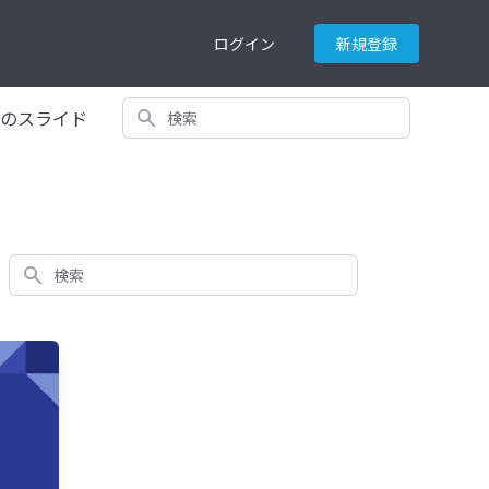
ログイン
新規登録
検索
てのスライド
検索