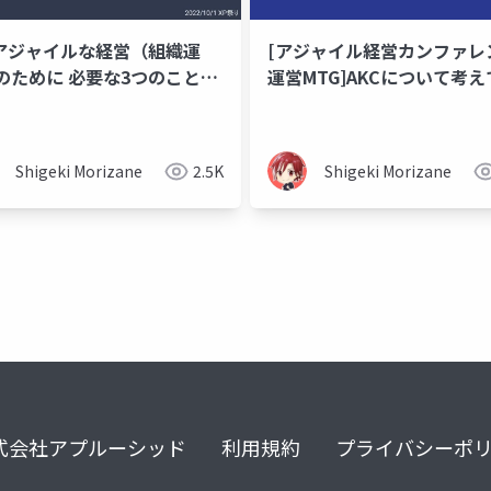
3:アジャイルな経営（組織運
[アジャイル経営カンファレ
のために 必要な3つのこと
運営MTG]AKCについて考え
もう少し深いところの話）
た
Shigeki Morizane
2.5K
Shigeki Morizane
式会社アプルーシッド
利用規約
プライバシーポ