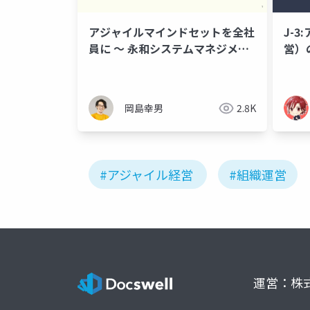
アジャイルマインドセットを全社
J-
員に ～ 永和システムマネジメン
営）
ト流アジャイル経営
（と
岡島幸男
2.8K
#アジャイル経営
#組織運営
運営：株