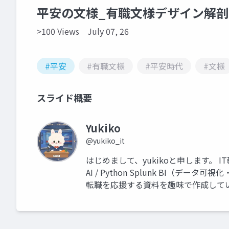
平安の文様_有職文様デザイン解剖
>100 Views
July 07, 26
#平安
#有職文様
#平安時代
#文様
スライド概要
Yukiko
@yukiko_it
はじめまして、yukikoと申します。 I
AI / Python Splunk BI（
転職を応援する資料を趣味で作成して