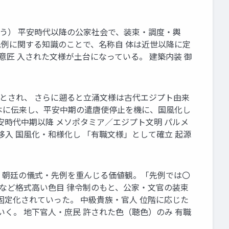
くもんよう） 平安時代以降の公家社会で、装束・調度・輿
先例に関する知識のことで、名称自 体は近世以降に定
意匠 入された文様が土台になっている。 建築内装 御
ルシャとされ、 さらに遡ると立涌文様は古代エジプト由来
本に伝来し、平安中期の遣唐使停止を機に、国風化し
平安時代中期以降 メソポタミア／エジプト文明 パルメ
移入 国風化・和様化し 「有職文様」として確立 起源
 有職故実 朝廷の儀式・先例を重んじる価値観。「先例では〇
色など格式高い色目 律令制のもと、公家・文官の装束
固定化されていった。 中級貴族・官人 位階に応じた
く。 地下官人・庶民 許された色（聴色）のみ 有職