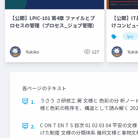
【公開】LPIC-101 第4章 ファイルとプ
【公開】IT
ロセスの管理（プロセス_ジョブ管理）
けコンピュ
ドウェア・
lpic
Linux「
🐰 ラー
Yukiko
127
Yuki
ます！
各ページのテキスト
うさう さ研修工 房 文様と 色彩の分 析ノ
1.
様と色彩の秩序を、構造として読み解く 202
C ON T EN T S 目次 01 02 03
2.
けた制度 文様の分類体系 幾何文様と事物文様 