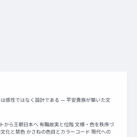
ンは感性ではなく設計である — 平安貴族が築いた文
代オリエントから王朝日本へ 有職故実と位階 文様・色を秩序づ
 色彩文化と禁色 かさねの色目とカラーコード 現代への