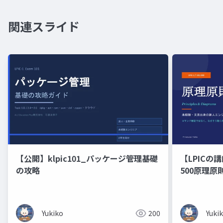
関連スライド
【公開】klpic101_パッケージ管理基礎
【LPICの講
の攻略
500原理
の新人エン
修）コマン
くのかを図
Yukiko
200
Yuki