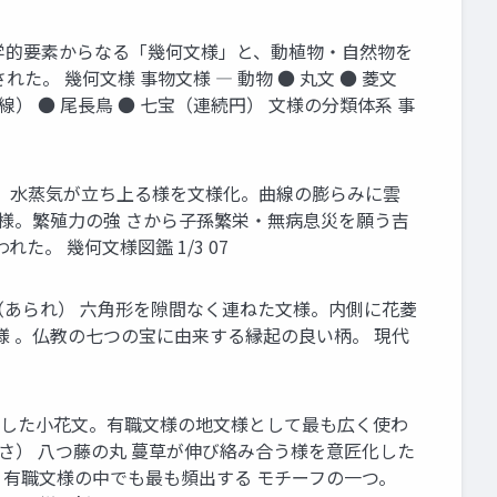
などの幾何学的要素からなる「幾何文様」と、動植物・自然物を
 幾何文様 事物文様 ― 動物 ● 丸文 ● 菱文
波線） ● 尾長鳥 ● 七宝（連続円） 文様の分類体系 事
 襷（たすき） 水蒸気が立ち上る様を文様化。曲線の膨らみに雲
文様。繁殖力の強 さから子孫繁栄・無病息災を願う吉
。 幾何文様図鑑 1/3 07
っぽう） 霰（あられ） 六角形を隙間なく連ねた文様。内側に花菱
様 。仏教の七つの宝に由来する縁起の良い柄。 現代
葵をモチーフとした小花文。有職文様の地文様として最も広く使わ
さ） 八つ藤の丸 蔓草が伸び絡み合う様を意匠化した
、有職文様の中でも最も頻出する モチーフの一つ。