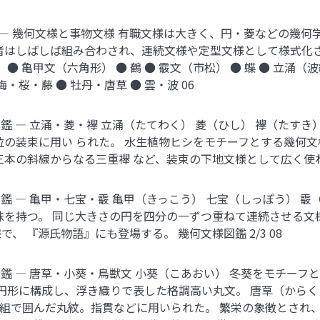
 N 文様の分類体系 ― 幾何文様と事物文様 有職文様は大きく、円・菱
はしばしば組み合わされ、連続文様や定型文様として様式化された。
 ● 亀甲文（六角形） ● 鶴 ● 霰文（市松） ● 蝶 ● 立涌（
梅・桜・藤 ● 牡丹・唐草 ● 雲・波 06
 1/ 3 幾何文様図鑑 ― 立涌・菱・襷 立涌（たてわく） 菱（ひし）
位の装束に用い られた。 水生植物ヒシをモチーフとする幾何
本の斜線からなる三重襷 など、装束の下地文様として広く使われた
 2/ 3 幾何文様図鑑 ― 亀甲・七宝・霰 亀甲（きっこう） 七宝（し
味を持つ。 同じ大きさの円を四分の一ずつ重ねて連続させる文
 『源氏物語』にも登場する。 幾何文様図鑑 2/3 08
 3/ 3 事物文様図鑑 ― 唐草・小葵・鳥獣文 小葵（こあおい） 冬
を円形に構成し、浮き織りで表した格調高い丸文。 唐草（からく
4組で囲んだ丸紋。指貫などに用いられた。 繁栄の象徴とされ