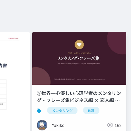
⑤世界一心優しい心理学者のメンタリン
グ・フレーズ集ビジネス編 × 恋人編 ×
浄土真宗のこころ _ Business ・
メンタリング
仏教
Romance ・ Words of Buddhist
Compassion
Yukiko
162