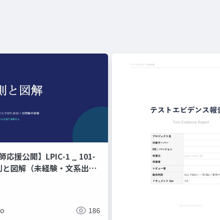
師応援公開】LPIC-1 _ 101-
原則と図解（未経験・文系出身
ジニアのための 7 日間集中研
ド暗記ではなく、なぜそう動
で理解する編
ko
186