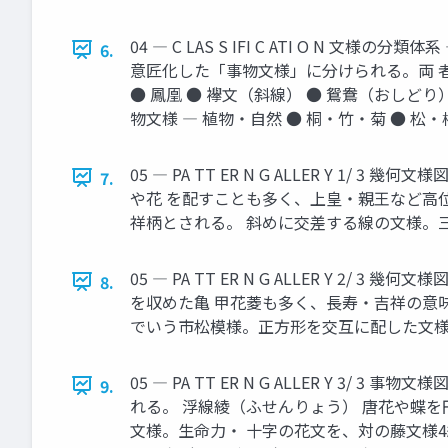
04 ― C LAS S IFI C ATI O
6.
意匠化した「事物文様」に分けられる。両 者
● 鳳凰 ● 襷文（斜線） ● 鴛鴦（おしどり）
物文様 ― 植物・自然 ● 桐・竹・菊 ● 松・
05 ― PA TT ER N G ALLER Y
7.
や花 を配すことも多く、上皇・親王など高
祥柄とされる。 斜めに交差する線の文様。三
05 ― PA TT ER N G ALLER Y
8.
を収めた亀 甲花菱も多く、長寿・吉祥の意
でいう市松模様。正方形を交互に配した文様で、
05 ― PA TT ER N G ALLER Y
9.
れる。 浮線綾（ふせんりょう） 唐花や蝶
文様。生命力・ 十字の花文を、対の藤文様