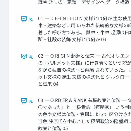
継承 きもの・家紋・デザインへ データ構造（
01 ― D EFI N IT IO N 文様と
3.
車・建築などに用 いられた伝統的な文様の
着した呼び方である。 輿車・牛車 起源は日
所・社殿の装飾 文様とは何か 03
02 ― O RI GI N 起源と伝来 ―
4.
の「パルメット文様」に行き着くという説が
ながら独自の様式へと再編 されていった。 
ット文様の誕生 文様の様式化と シルクロー
と伝来 04
03 ― O RD ER & R ANK 有職故
5.
〇であった」と 上級貴族（摂関家） いう
の色や文様は位階・官職によって 区分けさ
当色 藤原氏を中心とした摂関政治の隆盛期に
故実と位階 05