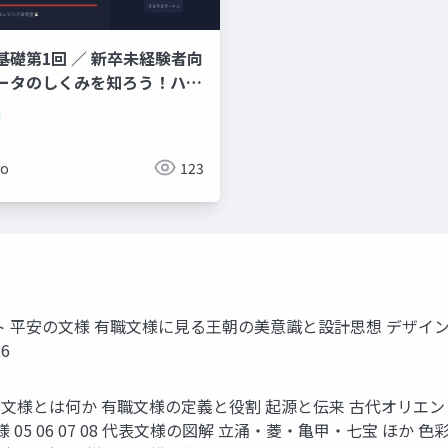
基礎第1回 ／ 新卒未経験者向
ータのしくみを知ろう！ハー
ソフトウェア・OS・
難しそう」と思わなくて大丈夫
メン店に例えてやさしく解説し
ko
123
ート 平安の文様 有職文様に見る王朝の美意識と設計思想 デザイ
6
 04 平安の文様 文様とは何か 有職文様の定義と役割 起源と伝来 古
05 06 07 08 代表文様の図解 立涌・菱・亀甲・七宝 ほか