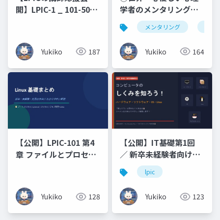
学者のメンタリング・
開】LPIC-1 _ 101-500
フレーズ集ビジネス編
原理原則と図解（未経
メンタリング
仏教
× 恋人編 × 浄土真宗の
験・文系出身の新人エ
こころ _ Business ・
ンジニアのための 7 日
Yukiko
164
Yukiko
187
Romance ・ Words of
間集中研修）コマンド
Buddhist
暗記ではなく、なぜそ
Compassion
う動くのかを図で理解
する編
【公開】LPIC-101 第4
【公開】IT基礎第1回
章 ファイルとプロセス
／ 新卒未経験者向けコ
の管理（プロセス_ジョ
ンピュータのしくみを
lpic
ブ管理）
知ろう！ハードウェ
ア・ソフトウェア・
Yukiko
128
Yukiko
123
OS・Linux「難しそ
う」と思わなくて大丈