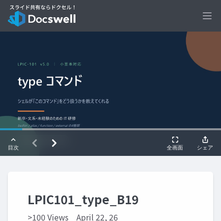
Ope
LPIC101_type_B19
>100 Views
April 22, 26