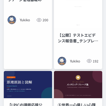
略
Yukiko
200
【公開】テストエビデ
ンス報告書_テンプレー
ト
Yukiko
192
⑤世界一心優しい心理
【LPICの講師応援公