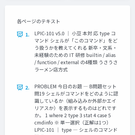
夫🐰 ラーメン店に例え
てやさしく解説しま
す！
各ページのテキスト
LPIC-101 v5.0 ｜ 小豆 本対 応 type コ
1.
マンド シェルが「このコマンド」をど
う扱うかを教えてくれる 新卒・文系・
未経験のための IT 研修 builtin / alias
/ function / external の4種類 うさうさ
ラーメン店方式
PROBLEM 今日のお題 ― B問題セット
2.
問19 シェルがコマンドをどのように認
識しているか（組み込みか外部かエイ
リアスか）を表示するものはどれです
か。 1 where 2 type 3 stat 4 case 5
cmdinfo ※ 単一選択（正解は1つ）
LPIC-101 ｜ type ― シェルのコマンド