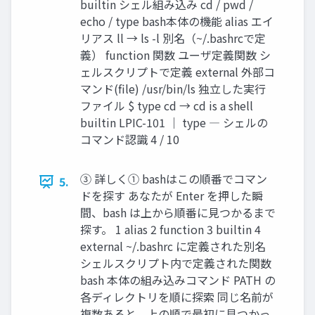
builtin シェル組み込み cd / pwd /
echo / type bash本体の機能 alias エイ
リアス ll → ls -l 別名（~/.bashrcで定
義） function 関数 ユーザ定義関数 シ
ェルスクリプトで定義 external 外部コ
マンド(file) /usr/bin/ls 独立した実行
ファイル $ type cd → cd is a shell
builtin LPIC-101 ｜ type ― シェルの
コマンド認識 4 / 10
③ 詳しく① bashはこの順番でコマン
5.
ドを探す あなたが Enter を押した瞬
間、bash は上から順番に見つかるまで
探す。 1 alias 2 function 3 builtin 4
external ~/.bashrc に定義された別名
シェルスクリプト内で定義された関数
bash 本体の組み込みコマンド PATH の
各ディレクトリを順に探索 同じ名前が
複数あると、上の順で最初に見つかっ