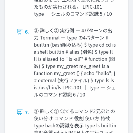
たものが実行される。 LPIC-101 ｜
type ― シェルのコマンド認識 5 / 10
③ 詳しく② 実行例 ― 4パターンの出
6.
力 Terminal ― type の4パターン #
builtin (bash組み込み) $ type cd cd is
a shell builtin # alias (別名) $ type ll
ll is aliased to `ls -alF' # function (関
数) $ type my_greet my_greet is a
function my_greet () { echo "hello"; }
# external (実行ファイル) $ type ls ls
is /usr/bin/ls LPIC-101 ｜ type ― シェ
ルのコマンド認識 6 / 10
③ 詳しく③ 似てるコマンド3兄弟との
7.
使い分け コマンド 役割 使い方 特徴
type bashの認識を表示 type ls builtin
含む全種 which PATH上の実行ファイ