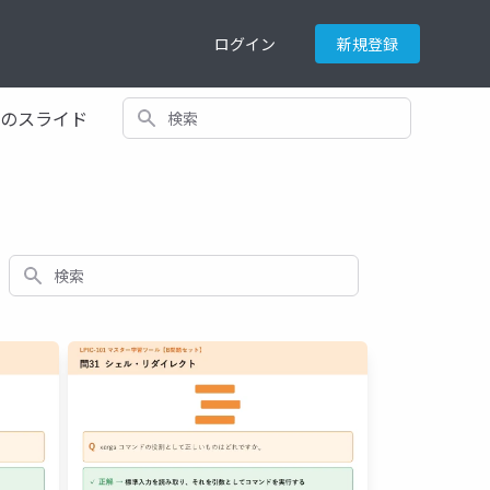
ログイン
新規登録
検索
てのスライド
検索