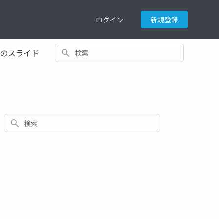
ログイン
新規登録
検索
てのスライド
検索