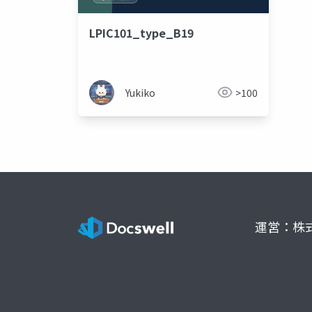
LPIC101_type_B19
Yukiko
>100
運営：株