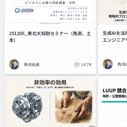
生成AIを
251205_東北大知財セミナー（角渕、土
エンジニア
本）
ド資料）
角渕
角渕由英
14.7K