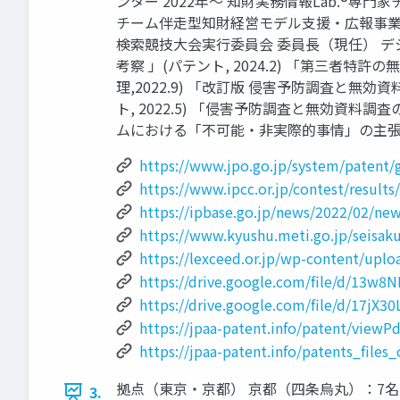
ンター 2022年～ 知財実務情報Lab.®専
チーム伴走型知財経営モデル支援・広報事業 支援
検索競技大会実行委員会 委員長（現任） デジ
考察 」(パテント, 2024.2) 「第三者
理,2022.9) 「改訂版 侵害予防調査と無
ト, 2022.5) 「侵害予防調査と無効資料
ムにおける「不可能・非実際的事情」の主張・立証についての
https://www.jpo.go.jp/system/patent
https://www.ipcc.or.jp/contest/results
https://ipbase.go.jp/news/2022/02/ne
https://www.kyushu.meti.go.jp/seisaku
https://lexceed.or.jp/wp-conte
https://drive.google.com/file/d/13
https://drive.google.com/file/d/17j
https://jpaa-patent.info/patent/viewP
https://jpaa-patent.info/patents_file
拠点（東京・京都） 京都（四条烏丸）：7名 htt
3.