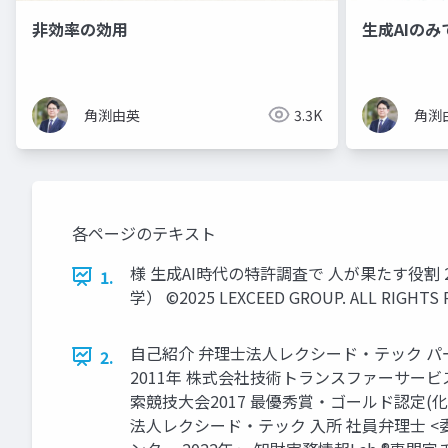
非効率の効用
生成AIのみ
角渕由英
3.3K
角渕
各ページのテキスト
様 生成AI時代の特許調査で 人が果たす役割 20
1.
学） ©2025 LEXCEED GROUP. ALL RIGHTS 
自己紹介 弁理士法人レクシード・テック パート
2.
2011年 株式会社技術トランスファーサービス 
索競技大会2017 最優秀賞・ゴールド認定(化学
法人レクシード・テック 入所 社員弁理士 <委員