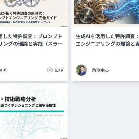
活用した特許調査：プロンプト
生成AIを活用した特許調査
リングの理論と実践（スライ
エンジニアリングの理論と
ン資料）
由英
6.2K
角渕由英