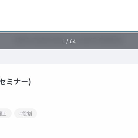
ニセミナー)
理士
#役割