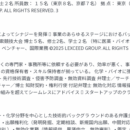
士２名 所員数： １５名（東京８名、京都７名） 拠 点： 東京
LL RIGHTS RESERVED. 3
によってシナジーを発揮  事業のあらゆるステージにおけるバ
検索競技大会 博士５名、修士2名、学士２名 （特に医薬・バイオ
国際業務 ©2025 LEXCEED GROUP. ALL RIGHTS RE
 多くの専門家・事務所等に依頼する必要があり、効率が悪く、
の資格保有者・スキル保持者が揃っている。 化学・バイオに
ト 先行技術調査・侵害予防調査・無効資料調査 弁理士／サーチ
ャー／博士 知財契約・権利行使 付記弁理士 無効化対応 情
を超えてシームレスにアドバイス  スタートアップのクライアントも多
ー・化学分野を中心とした技術的バックグラ ウンドのある弁
 • 出願権利化（発明発掘、定期相談、新規国内出願、中間対応
IPL） • 無効化業務（情報提供、異議申立、無効審判） • 鑑