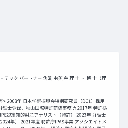
・テック パートナー 角渕 由英 弁 理 士 ・ 博 士（理
歴> 2008年 日本学術振興会特別研究員（DC1）採用
年 弁理士登録、秋山国際特許商標事務所 2017年 特許検
AIPE認定知的財産アナリスト（特許） 2023年 弁理士
24年） 2021年度 特許庁IPAS事業 アソシエイトメ