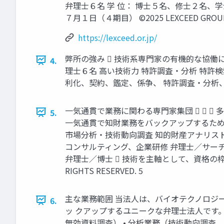
弁理士６名 学 位： 博士５名、修士２名、学
７月１日（４期目） ©2025 LEXCEED GROUP. A
https://lexceed.or.jp/
弊所の強み  技術系専門家の有機的な協働
4.
理士６名 高い技術力 特許調査・分析 特許
利化、契約、鑑定、係争、 特許調査・分析、ベンチャー、
一気通貫で業務に関わる専門家集団   
5.
一気通貫で知財業務をバックアップするため
市場分析・技術動向調査 知的財産アナリス
コンサルティング、企業研修 弁理士／サーチ
弁理士／博士  技術を主軸として、資格の枠組み
RIGHTS RESERVED. 5
主な業務範囲 当法人は、バイオテクノロジ
6.
ッ クアップするユニークな弁理士法人です。
無効資料調査） • 分析業務（技術動向調査、