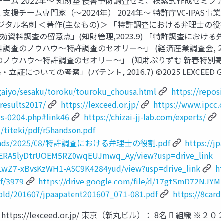
門家チーム 2022年～ 知財塾 侵害予防調査ゼミ、検索式作成ゼミ
チーム専門家（～2024年） 2024年～ 特許庁VC-IPAS事
タル名刺 ＜著作(主なもの)＞ 「特許調査における弁理士の役割」(
特許の無効資料調査の留意点」(知財管理,2023.9) 「特許調査に
効資料調査のノウハウ～特許調査のセオリー～」 (経済産業調査会, 2
調査のノウハウ～特許調査のセオリー～」 (知財ぷりずむ 新春特別寄稿
考察」(パテント, 2016.7) ©2025 LEXCEED GROUP. 
/gaiyo/sesaku/toroku/touroku_chousa.html
https://repos
/results2017/
https://lexceed.or.jp/
https://www.ipcc.o
ws-0204.php#link46
https://chizai-jj-lab.com/experts/
/titeki/pdf/r5handson.pdf
nt/uploads/2025/08/特許調査における弁理士の役割.pdf
https://j
w8NERA5lyDtrUOEM5RZ0wqEUJmwq_Ay/view?usp=drive_link
X30LwZ7-xBvsKzWH1-ASC9K4284yud/view?usp=drive_link
h
df/3979
https://drive.google.com/file/d/17gtSmD72NJ
s_old/201607/jpaapatent201607_071-081.pdf
https://8ca
ps://lexceed.or.jp/ 東京（新丸ビル）： 8名  組