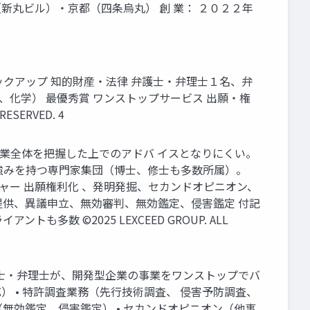
（新丸ビル）・京都（四条烏丸） 創 業： ２０２２年
ックアップ 知的財産・法律 弁護士・弁理士１名、弁
、化学） 最優秀賞 ワンストップサービス 出願・権
SERVED. 4
事業全体を把握した上でのアドバ イスとなりにくい。
強みを持つ専門家集団（博士、修士も多数所属）。
ャー 出願権利化 、発明発掘、セカンドオピニオン、
報提供、異議申立、無効審判、無効鑑定、侵害鑑定 付記
数 ©2025 LEXCEED GROUP. ALL
護士・弁理士が、開発型企業の事業をワンストップでバ
） • 特許調査業務（先行技術調査、 侵害予防調査、
定（無効鑑定、侵害鑑定） • セカンドオピニオン（他事