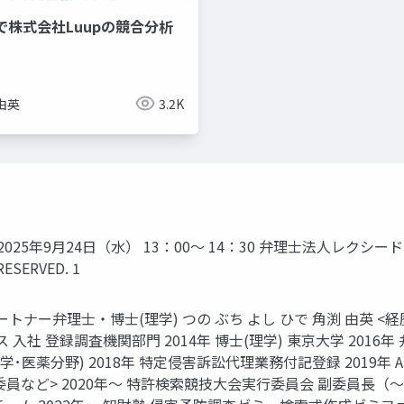
で株式会社Luupの競合分析
由英
3.2K
25年9月24日（水） 13：00～ 14：30 弁理士法人レクシード
RESERVED. 1
ナー弁理士・博士(理学) つの ぶち よし ひで 角渕 由英 <経
入社 登録調査機関部門 2014年 博士(理学) 東京大学 2016
･医薬分野) 2018年 特定侵害訴訟代理業務付記登録 2019年 
など> 2020年～ 特許検索競技大会実行委員会 副委員長（～20