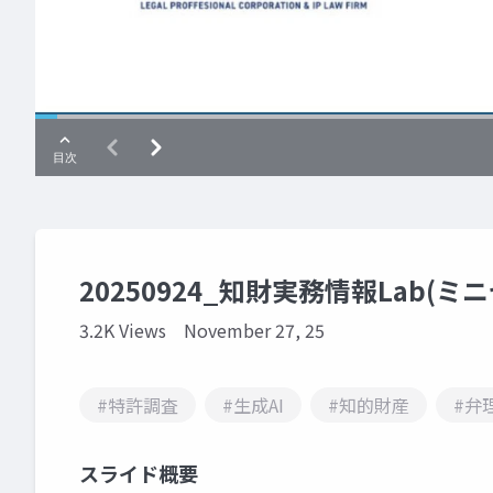
20250924_知財実務情報Lab(ミ
3.2K Views
November 27, 25
#特許調査
#生成AI
#知的財産
#弁
スライド概要