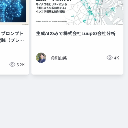
：プロンプト
生成AIのみで株式会社Luupの会社分析
実践（プレゼ
角渕由英
4K
5.2K