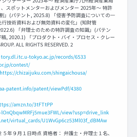
ファシリテーター 2023年～ 経済産業庁九州経済産業局
業 、スポットメンターおよびメンター 2025年～ 特許
パテント, 2025.8) 「侵害予防調査についての一
おける先行技術資料および無効資料の変化」(知財管
022.6) 「弁理士のための特許調査の知識」(パテン
, 2020.1) 「プロダクト・バイ・プロセス・クレー
ALL RIGHTS RESERVED. 2
itory.dl.itc.u-tokyo.ac.jp/records/6533
r.jp/contest/
https://chizaijuku.com/shingaichousa/
paa-patent.info/patent/viewPdf/4380
ttps://amzn.to/3tFTtPP
YM-lOnQbqwMRFj5mue3FWL/view?usp=drive_link
rd.net/virtual_cards/U1WvGp6cz53Ml03f_dBMAw
織 ※２０２５年９月１日時点 資格者： 弁護士・弁理士１名、