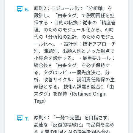
原則2：モジュール化で「分析軸」を
6.
設計し、「由来タグ」で説明責任を担
保する ・目的の転換：従来の「精度管
理」のためのモジュール化から、AI時
代の「分析軸の設計」のためのモジュ
ール化へ。 ・設計例：技術アプローチ
別、課題別、出願人別といった観点で
小集合を設計する。 ・最重要ルール：
統合後も「由来タグ」を必ず保持す
る。タグはレビュー優先度決定、分
析、改善サイクル、説明責任確保の生
命線となる。 技術A 課題B 競合C 「由
来タグ」を保持（Retained Origin
Tags）
原則3：「一発で完璧」を目指さず、
7.
高速な「反復的精緻化」で品質を高め
る 人間の知見とAIの提案を組み合わ