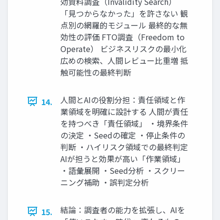
効資料調査（Invalidity Search）
「見つからなかった」を許さない 観
点別の網羅的モジュール 最終的な無
効性の評価 FTO調査（Freedom to
Operate） ビジネスリスクの最小化
広めの検索、人間レビュー比重増 抵
触可能性の最終判断
人間とAIの役割分担：責任領域と作
14.
業領域を明確に設計する 人間が責任
を持つべき「責任領域」 ・境界条件
の決定 ・Seedの確定 ・停止条件の
判断 ・ハイリスク領域での最終判定
AIが担うと効果が高い「作業領域」
・語彙展開 ・Seed分析 ・スクリー
ニング補助 ・誤判定分析
結論：調査者の能力を拡張し、AIを
15.