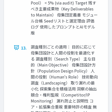
Pool） < 5% (via audit) Target 残す
べき主要成果物（Key Deliverables
to Maintain） 母集団定義書 モジュー
ル台帳 Seedリストと選定理由 評価
ログ 使用したプロンプトとAIモデル
版
調査種別ごとの適用： 目的に応じて
13.
母集団設計と人間の役割を最適化す
る 調査種別（Search Type） 主な目
的（Main Objective） 母集団設計方
針（Population Design Policy） 人
間の役割（Human's Role） 技術動向
調査（Landscaping） 取り漏れの最
小化 探索集合を積極活用 洞察の抽出
競合・権利監視（Competitor/IP
Monitoring） 漏れ防止と説明性 コ
ア・拡張集合重視 重要特許の精査 無