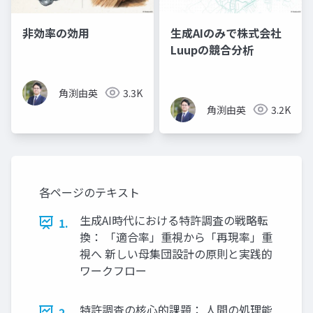
非効率の効用
生成AIのみで株式会社
Luupの競合分析
角渕由英
3.3K
角渕由英
3.2K
各ページのテキスト
生成AI時代における特許調査の戦略転
1.
換： 「適合率」重視から「再現率」重
視へ 新しい母集団設計の原則と実践的
ワークフロー
特許調査の核心的課題： 人間の処理能
2.