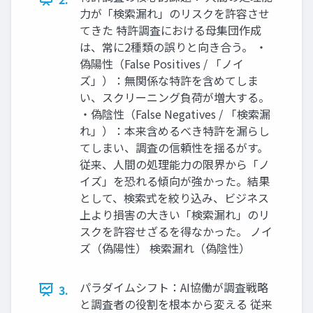
力が「検索漏れ」のリスクを許容させ
てきた 特許調査における母集団作成
は、常に2種類の誤りと向き合う。 ・
偽陽性（False Positives / 「ノイ
ズ」）：無関係な特許を含めてしま
い、スクリーニング負荷が増大する。
・偽陰性（False Negatives / 「検索漏
れ」）：本来含めるべき特許を漏らし
てしまい、調査の信頼性を揺るがす。
従来、人間の処理能力の限界から「ノ
イズ」を恐れる傾向が強かった。結果
として、検索式を絞り込み、ビジネス
上より損害の大きい「検索漏れ」のリ
スクを許容せざるを得なかった。 ノイ
ズ（偽陽性） 検索漏れ（偽陰性）
パラダイムシフト：AI協働が調査戦略
3.
と調査者の役割を根本から変える 従来