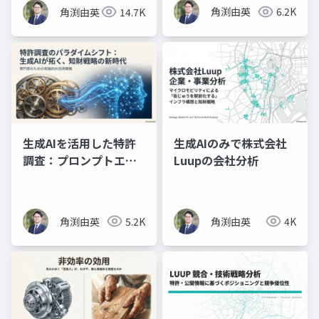
角渕由英
6.2K
角渕由英
14.7K
生成AIを活用した特許
生成AIのみで株式会社
調査：プロンプトエン
Luupの会社分析
ジニアリングの理論と
実践（プレゼン資料）
角渕由英
5.2K
角渕由英
4K