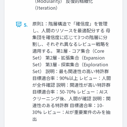
（Modularity） 反復的精緻化
（Iteration）
原則1：階層構造で「確信度」を管理
5.
し、人間のリソースを最適配分する 母
集団を確信度に応じて3つの階層に分
割し、それぞれ異なるレビュー戦略を
適用する。 第1層 - コア集合（Core
Set） 第2層 - 拡張集合（Expansion
Set） 第3層 - 探索集合（Exploration
Set） 説明：最も関連性の高い特許群
目標適合率：90%以上 レビュー：人間
が全件確認 説明：関連性が高い特許群
目標適合率：50-70% レビュー：AIス
クリーニング後、人間が確認 説明：関
連性のある特許群 目標適合率：10-
30% レビュー：AIが重要案件のみを抽
出