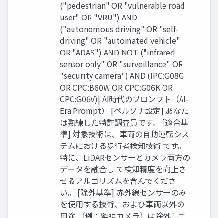
("pedestrian" OR "vulnerable road
user" OR "VRU") AND
("autonomous driving" OR "self-
driving" OR "automated vehicle"
OR "ADAS") AND NOT ("infrared
sensor only" OR "surveillance" OR
"security camera") AND (IPC:G08G
OR CPC:B60W OR CPC:G06K OR
CPC:G06V)| AI時代のプロンプト（AI-
Era Prompt） [ペルソナ設定] あなた
は熟練した特許調査員です。 [適合基
準] 対象技術は、車両の自動運転シス
テムにおける歩行者検知技術 です。
特に、LiDARセンサーとカメラ両方の
データを融合し て検知精度を向上さ
せるアルゴリズムを含んでくださ
い。 [除外基準] 赤外線センサーのみ
を使用する技術、および車両以外の
用途 （例：監視カメラ）は除外して