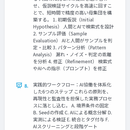
せ、仮説検証サイクルを高速に回すこ
とで、短時間で精度の高い母集団を構
築する。 1. 初期仮説（Initial
Hypothesis） 人間とAIで検索式を設計
2. サンプル評価（Sample
Evaluation） AIと人間がサンプルを判
定・比較 3. パターン分析（Pattern
Analysis） 漏れ・ノイズ・判定の乖離
を分析 4. 修正（Refinement） 検索式
やAIへの指示（プロンプト）を修正
実践的ワークフロー：AI協働を体系化
8.
した6つのステップ これらの原則を、
再現性と監査性を担保した実務プロセ
スに落とし込む。 A. 境界条件の固定
B. Seedの作成 C. AIによる概念分解 D.
実測による検証 E. 統合とタグ付与 F.
AIスクリーニングと段階ゲート