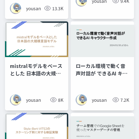
yousan
9.4K
plusとuPiperの開発の
yousan
13.3K
秘話 ~
mistralモデルをベース
ローカル環境で動く音
とした 日本語の大規模
声対話が できるAI キャ
言語モデル
ラクター作成 for 生成
AI新年会2024
yousan
8K
yousan
7.2K