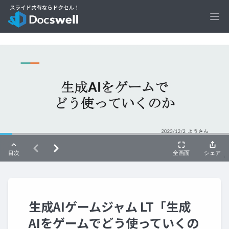
Ope
生成AIゲームジャム LT「生成
AIをゲームでどう使っていくの