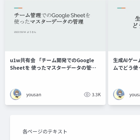
u1w共有会 「チーム開発でのGoogle
生成AIゲー
Sheetを 使ったマスターデータの管
ムでどう使
理」
yousan
3.3K
yous
各ページのテキスト