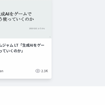
ムジャム LT「生成AIをゲー
っていくのか」
an
2.3K