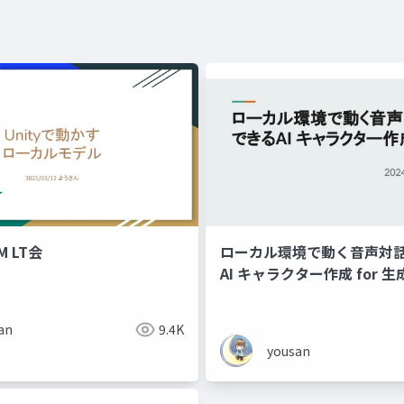
 LT会
ローカル環境で動く音声対話
AI キャラクター作成 for 生
2024
an
9.4K
yousan