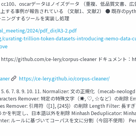
ia、cc100、oscarデータはノイズデータ （重複、低品質文書
事例が報告されている （文献1、文献2） ● 既存のpythonクリー
リーニングするツールを実装し処理
al_meeting/2024/pdf_dir/A3-2.pdf
g/curating-trillion-token-datasets-introducing-nemo-data-c
rove
hub.com/ce-lery/corpus-cleaner ドキュメント：https://c
eaner
https://ce-lery.github.io/corpus-cleaner/
6. 7. 8. 9. 10. 11. Normalizer: 文の正規化（mecab-n
cters Remover: 特定の特殊文字（☀, ♡, ☆など）の削除 Emoji 
es Remover: 引用符（[1], {245}）の削除 Length Fi
かを判定し、日本語以外を削除 Minhash Deduplicator: Minha
enter: ルールに基づいてコーパスを文に分割（今回不使用） Perple