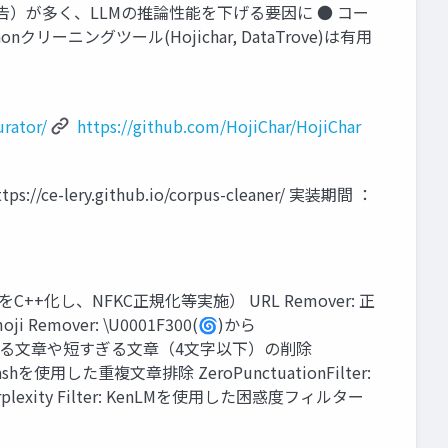
、広告）が多く、LLMの推論性能を下げる要因に ● コー
ニングツール(Hojichar, DataTrove)は有用
urator/
https://github.com/HojiChar/HojiChar
e-lery.github.io/corpus-cleaner/ 実装期間 ：
eologdをC++化し、NFKC正規化等実施） URL Remover: 正
Remover: \U0001F300(🌀)から
lter: 長すぎる文章や短すぎる文章（4文字以下）の削除
shを使用した重複文章排除 ZeroPunctuationFilter:
xity Filter: KenLMを使用した困惑度フィルター