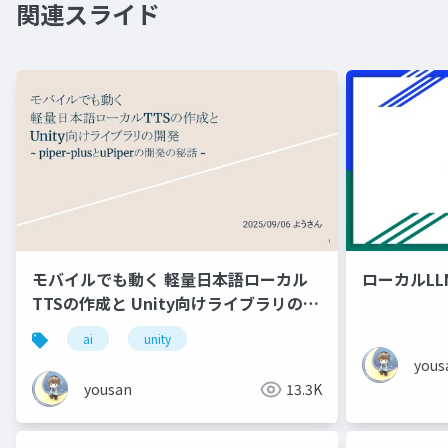
関連スライド
モバイルでも動く 軽量日本語ローカル
ローカルLLM
TTSの作成と Unity向けライブラリの開
発 ~ piper-plusとuPiperの開発の秘話 ~
ai
unity
yous
yousan
13.3K