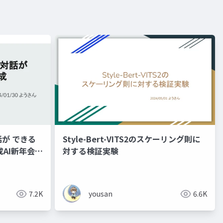
が できる
Style-Bert-VITS2のスケーリング則に
成AI新年会
対する検証実験
7.2K
yousan
6.6K