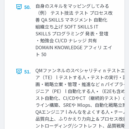
自身のスキルをマッピングしてみる
50.
（例） テスト技法 テスト プロセス改
善 QA SKILLS マネジメント 自動化
組織立ち上げ SOFT SKILLS IT
SKILLS プログラミング 発表・登壇
・勉強会 CI/CD ナレッジ 共有
DOMAIN KNOWLEDGE アフィリ エイ
ト 50
QMファンネルのスペシャリティ n テストエ
51.
ア（TE） l テストする人 • テストの実行・
画・戦略立案・管理・推進など n パイプライ
ジニア（PE） l 自動化する人 • （E2Eも含め
スト自動化、CI/CDやCT（継続的テスト）の
ライン構築、SREや Mlops、自動化戦略立案な
QAエンジニア l みんなをよくする人 • チー
品質向上、ふりかえり力向上＆プロセス改善
ントローディング/シフトレフ ト、品質戦略