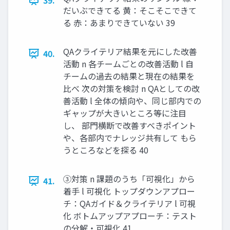
39.
だいぶできてる 黄：そこそこできて
る 赤：あまりできていない 39
QAクライテリア結果を元にした改善
40.
活動 n 各チームごとの改善活動 l 自
チームの過去の結果と現在の結果を
比べ 次の対策を検討 n QAとしての改
善活動 l 全体の傾向や、同じ部内での
ギャップが大きいところ等に注目
し、 部門横断で改善すべきポイント
や、各部内でナレッジ共有して もら
うところなどを探る 40
③対策 n 課題のうち「可視化」から
41.
着手 l 可視化 トップダウンアプロー
チ：QAガイド＆クライテリア l 可視
化 ボトムアップアプローチ：テスト
の分解・可視化 41