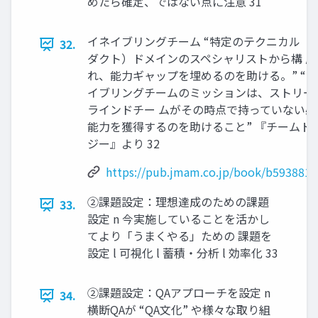
めたら確定、ではない点に注意 31
イネイブリングチーム “特定のテクニカル（
32.
ダクト）ドメインのスペシャリストから構 成
れ、能力ギャップを埋めるのを助ける。” “
イブリングチームのミッションは、ストリー
ラインドチー ムがその時点で持っていない必
能力を獲得するのを助けること” 『チームト
ジー』より 32
https://pub.jmam.co.jp/book/b593881.
②課題設定：理想達成のための課題
33.
設定 n 今実施していることを活かし
てより「うまくやる」ための 課題を
設定 l 可視化 l 蓄積・分析 l 効率化 33
②課題設定：QAアプローチを設定 n
34.
横断QAが “QA文化” や様々な取り組