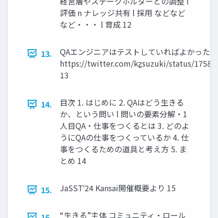
経営層やステークホルダーとの調整 l
評価 n ナレッジ共有 l 採用 などなど
など・・・ l 育成 12
QAエンジニアはテストしていればよかった？
13.
https://twitter.com/kz̲suzuki/status/175
13
目次 1. はじめに 2. QAはどう生きる
14.
か、という問い l 問いの要素分解・1
人目QA・仕事をつくるとは 3. どのよ
うにQAの仕事をつくっているか 4. 仕
事をつくるための道具と考え方 5. ま
とめ 14
JaSSTʼ24 Kansai開催概要より 15
15.
“生きる”主体 コミュニティ・ロール
16.