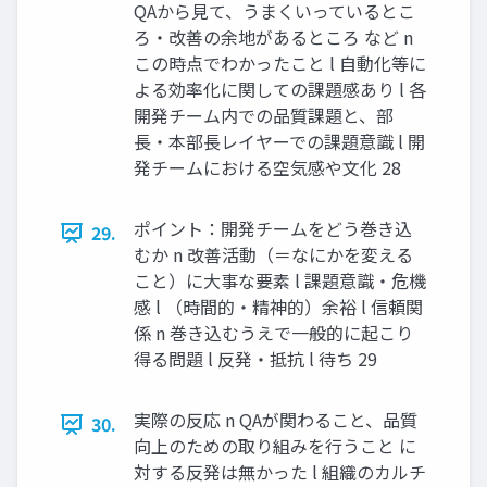
QAから見て、うまくいっているとこ
ろ・改善の余地があるところ など n
この時点でわかったこと l 自動化等に
よる効率化に関しての課題感あり l 各
開発チーム内での品質課題と、部
長・本部長レイヤーでの課題意識 l 開
発チームにおける空気感や文化 28
ポイント：開発チームをどう巻き込
29.
むか n 改善活動（＝なにかを変える
こと）に大事な要素 l 課題意識・危機
感 l （時間的・精神的）余裕 l 信頼関
係 n 巻き込むうえで一般的に起こり
得る問題 l 反発・抵抗 l 待ち 29
実際の反応 n QAが関わること、品質
30.
向上のための取り組みを行うこと に
対する反発は無かった l 組織のカルチ