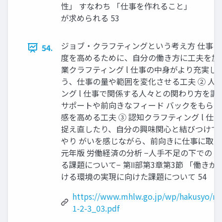
性」 すなわち 「仕事を作れること」
が求められる 53
ジョブ・クラフティングという考え方 仕事
54.
度を高めるために、自分の働き方に工夫を加え
業クラフティング l 仕事の中身がより充実し
う、仕事の量や範囲を変化させる工夫 ② 人
ング l 仕事で関係する人々との関わり方を調
サポートや前向きなフィード バックをもら
感を高める工夫 ③ 認知クラフティング l 仕
捉え直したり、自分の興味関心と結びつけて
やり がいを感じながら、前向きに仕事に取り
元年版 労働経済の分析 −人手不足の下での
る課題について− 第Ⅱ部第3章第3節 「働き
ける環境の実現に向けた課題について 54
https://www.mhlw.go.jp/wp/hakusyo/ro
1-2-3_03.pdf