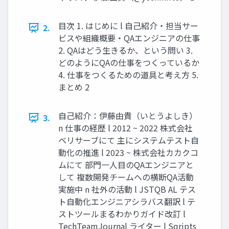
目次 1. はじめに l 自己紹介・担当サー
2.
ビスや組織概要・QAエンジニアの仕事
2. QAはどう生きるか、という問い 3.
どのようにQAの仕事をつくっているか
4. 仕事をつくるための道具と考え方 5.
まとめ 2
自己紹介：伊藤由貴（いとうよしき）
3.
n 仕事の経歴 l 2012 ~ 2022 株式会社
ベリサーブにて 主にシステムテスト自
動化の推進 l 2023 ~ 株式会社カカクコ
ムにて 部門一人目のQAエンジニアと
して 複数開発チームへの横断QA活動
実施中 n 社外の活動 l JSTQB AL テス
ト自動化エンジニアシラバス翻訳 l テ
ストツールまるわかりガイド改訂 l
TechTeamJournal ライター l Sqripts