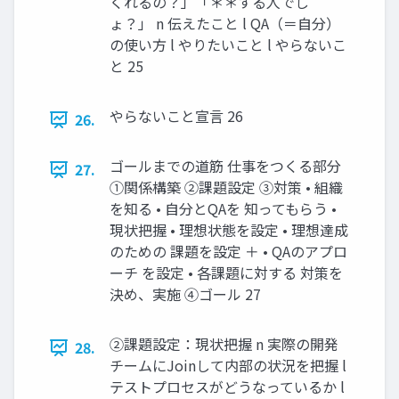
くれるの？」「＊＊する人でし
ょ？」 n 伝えたこと l QA（＝自分）
の使い方 l やりたいこと l やらないこ
と 25
やらないこと宣言 26
26.
ゴールまでの道筋 仕事をつくる部分
27.
①関係構築 ②課題設定 ③対策 • 組織
を知る • 自分とQAを 知ってもらう •
現状把握 • 理想状態を設定 • 理想達成
のための 課題を設定 ＋ • QAのアプロ
ーチ を設定 • 各課題に対する 対策を
決め、実施 ④ゴール 27
②課題設定：現状把握 n 実際の開発
28.
チームにJoinして内部の状況を把握 l
テストプロセスがどうなっているか l