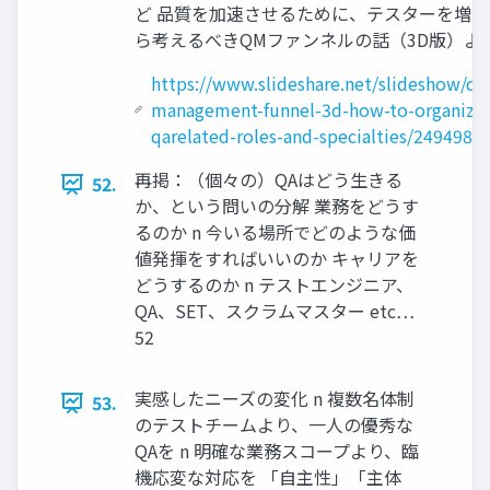
ど 品質を加速させるために、テスターを増
ら考えるべきQMファンネルの話（3D版）より
https://www.slideshare.net/slideshow/qua
management-funnel-3d-how-to-organize
qarelated-roles-and-specialties/2494985
再掲：（個々の）QAはどう生きる
52.
か、という問いの分解 業務をどうす
るのか n 今いる場所でどのような価
値発揮をすればいいのか キャリアを
どうするのか n テストエンジニア、
QA、SET、スクラムマスター etc…
52
実感したニーズの変化 n 複数名体制
53.
のテストチームより、一人の優秀な
QAを n 明確な業務スコープより、臨
機応変な対応を 「自主性」「主体