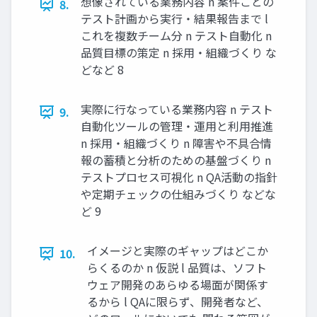
想像されている業務内容 n 案件ごとの
8.
テスト計画から実行・結果報告まで l
これを複数チーム分 n テスト自動化 n
品質目標の策定 n 採用・組織づくり な
どなど 8
実際に行なっている業務内容 n テスト
9.
自動化ツールの管理・運用と利用推進
n 採用・組織づくり n 障害や不具合情
報の蓄積と分析のための基盤づくり n
テストプロセス可視化 n QA活動の指針
や定期チェックの仕組みづくり などな
ど 9
イメージと実際のギャップはどこか
10.
らくるのか n 仮説 l 品質は、ソフト
ウェア開発のあらゆる場面が関係す
るから l QAに限らず、開発者など、