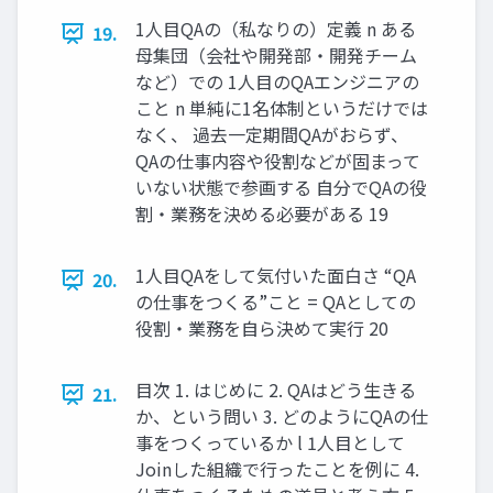
1人目QAの（私なりの）定義 n ある
19.
母集団（会社や開発部・開発チーム
など）での 1人目のQAエンジニアの
こと n 単純に1名体制というだけでは
なく、 過去一定期間QAがおらず、
QAの仕事内容や役割などが固まって
いない状態で参画する 自分でQAの役
割・業務を決める必要がある 19
1人目QAをして気付いた面白さ “QA
20.
の仕事をつくる”こと = QAとしての
役割・業務を自ら決めて実行 20
目次 1. はじめに 2. QAはどう生きる
21.
か、という問い 3. どのようにQAの仕
事をつくっているか l 1人目として
Joinした組織で行ったことを例に 4.