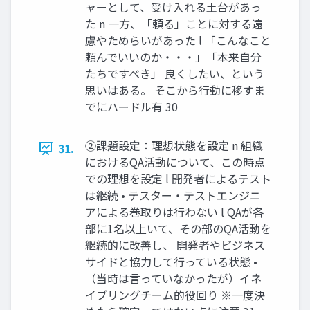
ャーとして、受け入れる土台があっ
た n 一方、「頼る」ことに対する遠
慮やためらいがあった l 「こんなこと
頼んでいいのか・・・」「本来自分
たちですべき」 良くしたい、という
思いはある。 そこから行動に移すま
でにハードル有 30
②課題設定：理想状態を設定 n 組織
31.
におけるQA活動について、この時点
での理想を設定 l 開発者によるテスト
は継続 • テスター・テストエンジニ
アによる巻取りは行わない l QAが各
部に1名以上いて、その部のQA活動を
継続的に改善し、 開発者やビジネス
サイドと協力して行っている状態 •
（当時は言っていなかったが）イネ
イブリングチーム的役回り ※一度決