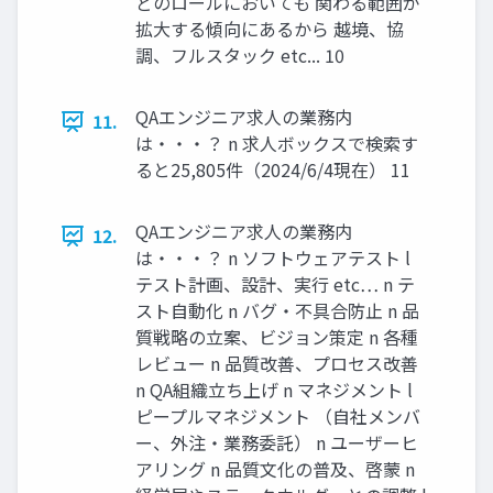
どのロールにおいても 関わる範囲が
拡大する傾向にあるから 越境、協
調、フルスタック etc... 10
QAエンジニア求人の業務内
11.
は・・・？ n 求人ボックスで検索す
ると25,805件（2024/6/4現在） 11
QAエンジニア求人の業務内
12.
は・・・？ n ソフトウェアテスト l
テスト計画、設計、実行 etc… n テ
スト自動化 n バグ・不具合防止 n 品
質戦略の立案、ビジョン策定 n 各種
レビュー n 品質改善、プロセス改善
n QA組織立ち上げ n マネジメント l
ピープルマネジメント （自社メンバ
ー、外注・業務委託） n ユーザーヒ
アリング n 品質文化の普及、啓蒙 n