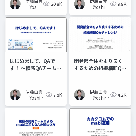
伊藤由貴
伊藤由貴
20.8K
9.9K
（Yoshiki
（Yoshiki
Ito）
Ito）
はじめまして、QAで
開発部全体をより良く
す！ ～横断QAチーム立
するための組織横断QA
ち上げに向けた第一歩
チャレンジ
～
伊藤由貴
伊藤由貴
7.8K
4.2K
（Yoshiki
（Yoshiki
Ito）
Ito）