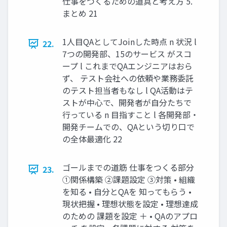
仕事をつくるための道具と考え方 5.
まとめ 21
1人目QAとしてJoinした時点 n 状況 l
22.
7つの開発部、15のサービス がスコ
ープ l これまでQAエンジニアはおら
ず、 テスト会社への依頼や業務委託
のテスト担当者もなし l QA活動はテ
ストが中心で、開発者が自分たちで
行っている n 目指すこと l 各開発部・
開発チームでの、QAという切り口で
の全体最適化 22
ゴールまでの道筋 仕事をつくる部分
23.
①関係構築 ②課題設定 ③対策 • 組織
を知る • 自分とQAを 知ってもらう •
現状把握 • 理想状態を設定 • 理想達成
のための 課題を設定 ＋ • QAのアプロ