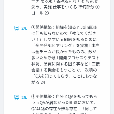
ーチ を設定 • 各課題に対する 対策を
決め、実施 仕事をつくる 準備部分 ④
ゴール 23
①関係構築：組織を知る n Join直後
24.
は何も知らないので「教えてくださ
い！」しやすい n 組織を知るために
「全開発部ヒアリング」を実施 l 本当
は全チームが良かったものの、数が
多いため断念 l 開発プロセスやテスト
状況、品質に関する困り事など l 直接
会話する機会をもつことで、 次項の
「QAを知ってもらう」ことにもつな
がる 24
①関係構築：自分とQAを知ってもら
25.
う n QAが居なかった組織において、
QAは謎の存在か嫌な存在 l 「何して