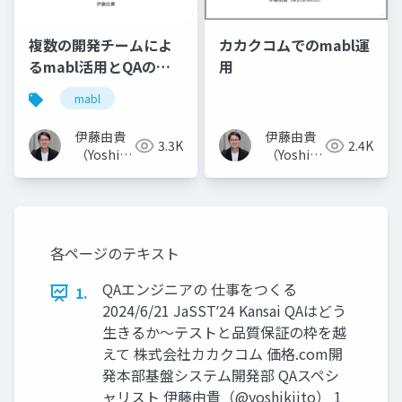
複数の開発チームによ
カカクコムでのmabl運
るmabl活用とQAの関
用
わり方 / 株式会社カカ
mabl
クコム QAスペシャリス
ト 伊藤由貴
伊藤由貴
伊藤由貴
3.3K
2.4K
（Yoshiki
（Yoshiki
Ito）
Ito）
各ページのテキスト
QAエンジニアの 仕事をつくる
1.
2024/6/21 JaSSTʼ24 Kansai QAはどう
生きるか〜テストと品質保証の枠を越
えて 株式会社カカクコム 価格.com開
発本部基盤システム開発部 QAスペシ
ャリスト 伊藤由貴（@yoshikiito） 1