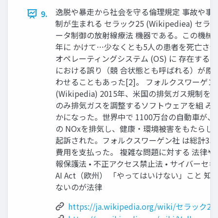
逸脱や暴走から社会を守る倫理規定 事故や事
9.
制が生まれる セラック25 (Wikipediea) 
ータ制御の放射線療法 機器である。この機械は、
年に かけて…少なくとも5人の患者を死亡させ
オペレーティングシステム (OS) に 存在す
における誤り（競 合状態とも呼ばれる）が原
わせることもあった[2]。 フォルクスワーゲ
(Wikipedia) 2015年、米国の排気ガス規
のみ排気ガスを調整するソフトウェアを組 み
かになった。世界中で 1100万台の自動車が、
の NOxを排気し、健康・環境被害をもたらし
起訴された。フォルクスワーゲン社 は総計33
費用を支払った。 複雑な問題に対する 法律やガ
報保護法 • 不正アクセス禁止法 • サイバーセキ
AI Act（欧州） 「やってはいけない」こと 
ないのが法律
https://ja.wikipedia.org/wiki/セラック25