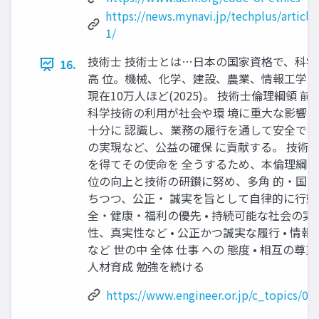
https://news.mynavi.jp/techplus/article
1/
技術士 技術士とは…日本の国家資格で、科
16.
高 位。機械、化学、建設、農業、情報工学な
現在10万人ほど(2025)。 技術士倫理綱領 前
科学技術の利用が社会や環 境に重大な影響
十分に 認識し、業務の履行を通して安全で持
の実現など、公益の確保 に貢献する。 技術
を得てその使命を 全うするため、本倫理綱領
位の向上と技術の研鑚に努め、多角 的・国
ちつつ、公正・ 誠実を旨として自律的に行動す
全・健康・福利の優先 • 持続可能な社会の実現
性、真実性など • 公正かつ誠実な履行 • 情
など 世の中 全体 仕事 への 態度 • 相互の尊重
人材育成 勉強を続ける
https://www.engineer.or.jp/c_topics/0