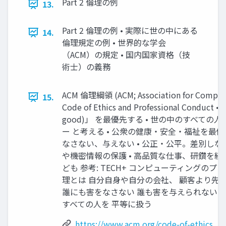
Part 2 倫理の例
13.
Part 2 倫理の例 • 実際に世の中にある
14.
倫理規定の例 • 世界的な学会
（ACM）の規定 • 国内国家資格（技
術士）の義務
ACM 倫理綱領 (ACM; Association for Computi
15.
Code of Ethics and Professional Conduct 
good)」 を最優先する • 世の中のすべての
ー と考える • 公衆の健康・安全・福祉を最優先 • 
なさない、与えない • 公正・公平。差別しない
や機密情報の保護 • 高品質な仕事、研鑽を
ども 参考: TECH+ コンピューティングの
理とは 自分自身や自分の会社、 顧客より先
誰にも害をなさない 誰も害を与えられない 
すべての人を 平等に扱う
https://www.acm.org/code-of-ethics