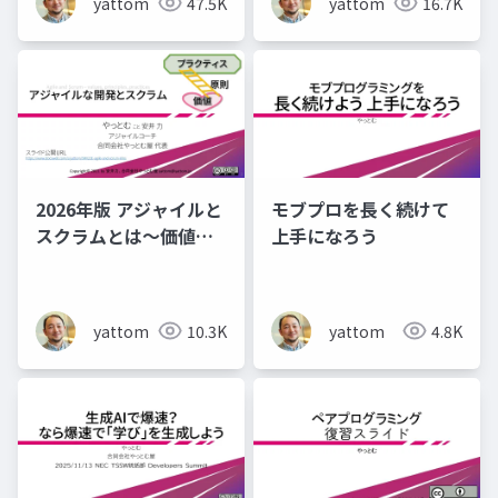
yattom
47.5K
yattom
16.7K
2026年版 アジャイルと
モブプロを長く続けて
スクラムとは～価値・
上手になろう
原則・プラクティス 前
後半資料
yattom
10.3K
yattom
4.8K