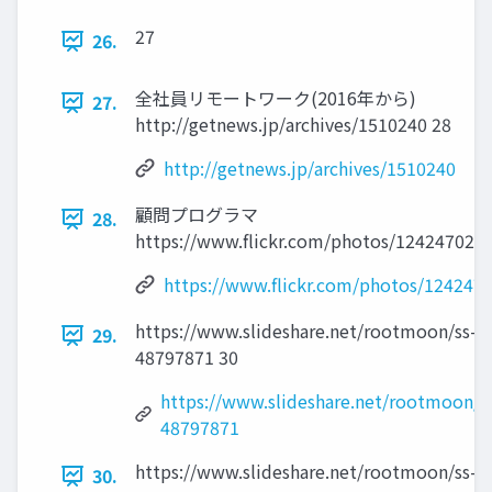
27
26.
全社員リモートワーク(2016年から)
27.
http://getnews.jp/archives/1510240 28
http://getnews.jp/archives/1510240
顧問プログラマ
28.
https://www.flickr.com/photos/12424702
https://www.flickr.com/photos/12424
https://www.slideshare.net/rootmoon/ss-
29.
48797871 30
https://www.slideshare.net/rootmoon/s
48797871
https://www.slideshare.net/rootmoon/ss-
30.