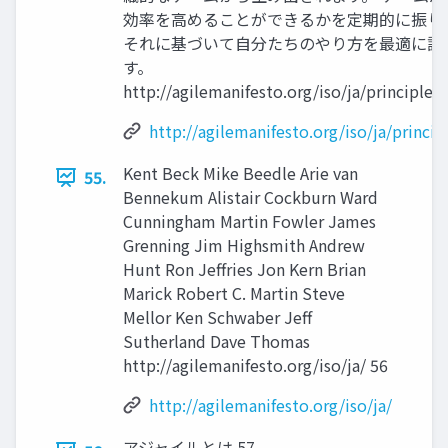
効率を高めることができるかを定期的に振り
それに基づいて自分たちのやり方を最適に調
す。
http://agilemanifesto.org/iso/ja/principles
http://agilemanifesto.org/iso/ja/princip
Kent Beck Mike Beedle Arie van
55.
Bennekum Alistair Cockburn Ward
Cunningham Martin Fowler James
Grenning Jim Highsmith Andrew
Hunt Ron Jeffries Jon Kern Brian
Marick Robert C. Martin Steve
Mellor Ken Schwaber Jeff
Sutherland Dave Thomas
http://agilemanifesto.org/iso/ja/ 56
http://agilemanifesto.org/iso/ja/
アジャイルとは 57