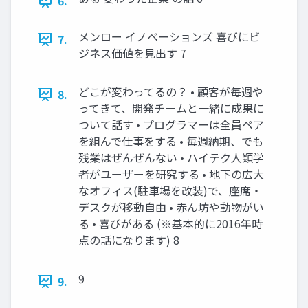
6.
メンロー イノベーションズ 喜びにビ
7.
ジネス価値を見出す 7
どこが変わってるの？ • 顧客が毎週や
8.
ってきて、開発チームと一緒に成果に
ついて話す • プログラマーは全員ペア
を組んで仕事をする • 毎週納期、でも
残業はぜんぜんない • ハイテク人類学
者がユーザーを研究する • 地下の広大
なオフィス(駐車場を改装)で、座席・
デスクが移動自由 • 赤ん坊や動物がい
る • 喜びがある (※基本的に2016年時
点の話になります) 8
9
9.