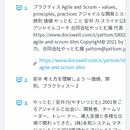
プラクティス Agile and Scrum – values,
1.
principles, practices アジャイルな開発とス
原則 価値 やっとむ こと 安井 力 スライド公開U
アジャイルコーチ 合同会社やっとむ屋 代表
https://www.docswell.com/s/yattom/5RX22
agile-and-scrum-6hrs Copyright© 2021 by 
力、合同会社やっとむ屋
yattom@yattom.jp
https://www.docswell.com/s/yattom/5RX
agile-and-scrum-6hrs
前半 考え方を理解しよう ～価値、原
2.
則、プラクティス～ 2
やっとむ / 安井力(やすいつとむ) 2001年ご
3.
ろアジャイルと出会い、開発者、チームリ
ーダー、トレー ナー、導入支援と多様な立
場で関わってきた。(株)永和システム マネ
ジメントにて2010年頃からアジャイルコー