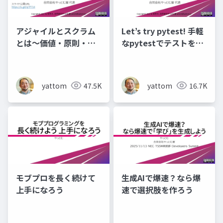
アジャイルとスクラム
Let’s try pytest! 手軽
とは～価値・原則・プ
なpytestでテストを活
ラクティス
用しよう！
yattom
47.5K
yattom
16.7K
モブプロを長く続けて
生成AIで爆速？なら爆
上手になろう
速で選択肢を作ろう