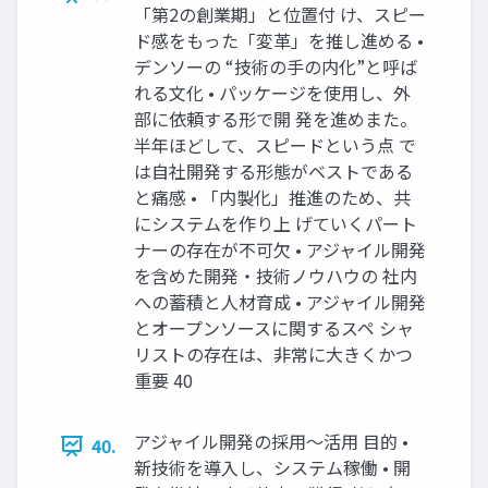
「第2の創業期」と位置付 け、スピー
ド感をもった「変革」を推し進める •
デンソーの “技術の手の内化”と呼ば
れる文化 • パッケージを使用し、外
部に依頼する形で開 発を進めまた。
半年ほどして、スピードという点 で
は自社開発する形態がベストである
と痛感 • 「内製化」推進のため、共
にシステムを作り上 げていくパート
ナーの存在が不可欠 • アジャイル開発
を含めた開発・技術ノウハウの 社内
への蓄積と人材育成 • アジャイル開発
とオープンソースに関するスペ シャ
リストの存在は、非常に大きくかつ
重要 40
アジャイル開発の採用～活用 目的 •
40.
新技術を導入し、システム稼働 • 開