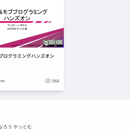
OBプログラミングハンズオン
om
568
なろう やっとむ