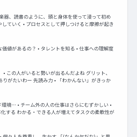
登山、楽器、読書のように、頭と身体を使って浸って初め
増やしていく • プロセスとして押しつけると摩擦が起き
価値があるの？ • タレントを知る • 仕事への理解度
！ • この人がいると勢いが出るんだよね グリット、
ありがたいわー 先読み力 • 「わかんない」がきっか
環境… • チーム外の人の仕事はさらにむずかしい •
率化する わかる・できる人が増えてタスクの柔軟性が
• 個々人を尊重し、生かす 「(なんかヤだな)」と思