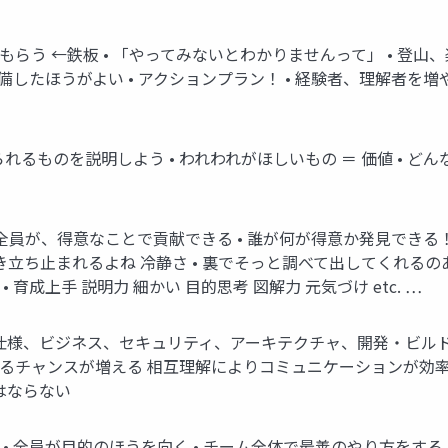
てもらう ←鉄板 • 「やってみないとわかりませんって」 • 
・準備したほうがよい • アクションプラン！ • 経験者、理解者を
るものを説明しよう • われわれがほしいもの ＝ 価値 • どんな
加者全員が、得意なことで貢献できる • 誰が何が得意か発見できる
き立ち止まれるよね 冷静さ • 裏でそっと調べて出してくれるの
育成上手 説明力 細かい 目的思考 図解力 元気づけ etc. …
• 仕様、ビジネス、セキュリティ、アーキテクチャ、開発・ビルド
れるチャンスが増える 相互理解によりコミュニケーションが効
はならない
• 全員が目的のほうを向く • チーム全体で最善のやり方をする 