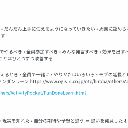
い • だんだん上手に使えるようになっていきたい • 周囲に認
ます
やるべき • 全員参加すべき • みんな発言すべき • 効果を出
いことはひとつずつ改善する
えるとき • 全員で一緒に • やりかたはいろいろ • モブの延
tps://www.ogis-ri.co.jp/otc/hiroba/others/Acti
others/ActivityPocket/FunDoneLearn.html
＝ 現実を知れた • 自分の期待や予想と違う ＝ 違いを発見し