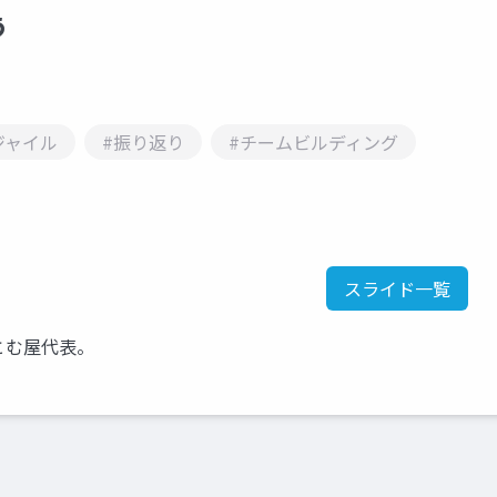
う
ジャイル
#振り返り
#チームビルディング
スライド一覧
とむ屋代表。