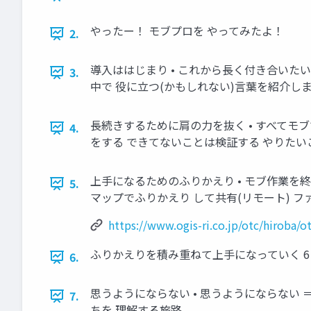
やったー！ モブプロを やってみたよ！
2.
導入ははじまり • これから長く付き合いた
3.
中で 役に立つ(かもしれない)言葉を紹介し
長続きするために肩の力を抜く • すべてモブで
4.
をする できてないことは検証する やりた
上手になるためのふりかえり • モブ作業を終
5.
マップでふりかえり して共有(リモート) ファンダンラーン ht
https://www.ogis-ri.co.jp/otc/hiroba/
ふりかえりを積み重ねて上手になっていく 6
6.
思うようにならない • 思うようにならない 
7.
ちを 理解する旅路