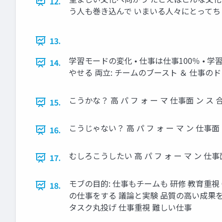
12.
う人も巻き込んで いまいる人々にとってち
13.
学習モードの変化 • 仕事は仕事100％ • 
14.
やせる 両立: チームのブースト ＆ 仕事の
こうかな？ 高 パ フ ォ ー マ 仕事面 ン
15.
こうじゃない？ 高 パ フ ォ ー マ ン 仕
16.
むしろこうしたい 高 パ フ ォ ー マ ン 
17.
モブの目的: 仕事もチームも 研修 教育重視
18.
の仕事をする 議論と実験 品質の高い成果
タスク丸投げ 仕事重視 難しい仕事