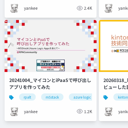
yankee
2.4K
yank
20241004_マイコンとiPaaSで呼び出し
2026031
アプリを作ってみた
ビューした
rpalt
m5stack
azure logic apps
ipaas
kinto
yankee
1.2K
yank