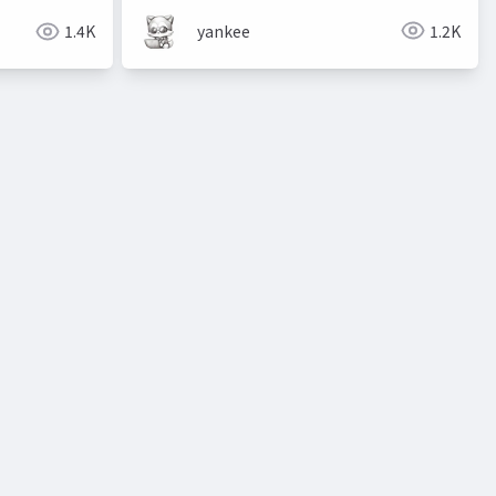
yankee
1.2K
1.4K