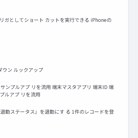
をトリガとしてショート カットを実行できる iPhoneの
ダウン ルックアップ
ドサンプルアプ リを流用 端末マスタアプリ 端末ID 端
ンプルアプ リを流用
「出退勤ステータス」を退勤にす る 1件のレコードを登