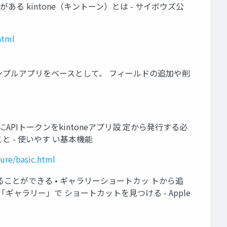
ある kintone（キントーン）とは - サイボウズ公
html
サンプルアプリをベースとして、 フィールドの追加や削
前 にAPIトークンをkintoneアプリ設 定から発行する必
できること - 使いやす い基本機能
ture/basic.html
 とめることができる • ギャラリーショートカッ トから追
adの「ギャラリー」で ショートカットを見つける - Apple