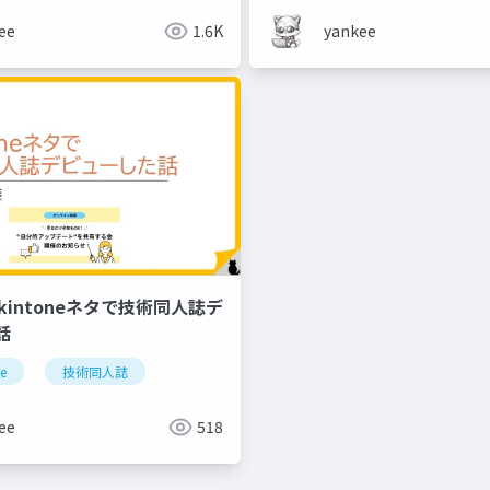
ee
1.6K
yankee
8_kintoneネタで技術同人誌デ
話
iot
ne
技術同人誌
ee
518