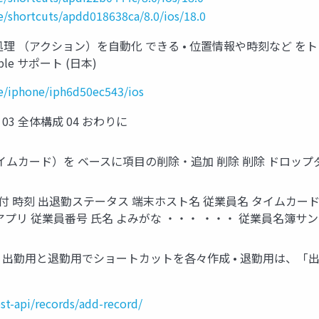
e/shortcuts/apdd018638ca/8.0/ios/18.0
内での処理 （アクション）を自動化 できる • 位置情報や時刻など 
e サポート (日本)
de/iphone/iph6d50ec543/ios
03 全体構成 04 おわりに
イムカード）を ベースに項目の削除・追加 削除 削除 ドロップ
 日付 時刻 出退勤ステータス 端末ホスト名 従業員名 タイムカー
アプリ 従業員番号 氏名 よみがな ・・・ ・・・ 従業員名簿サ
ト • 出勤用と退勤用でショートカットを各々作成 • 退勤用は、
est-api/records/add-record/