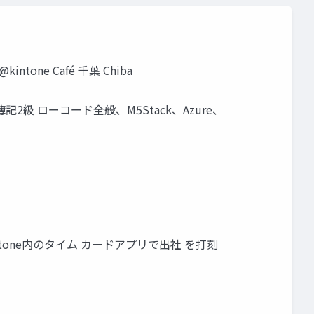
one Café 千葉 Chiba
、日商簿記2級 ローコード全般、M5Stack、Azure、
tone内のタイム カードアプリで出社 を打刻