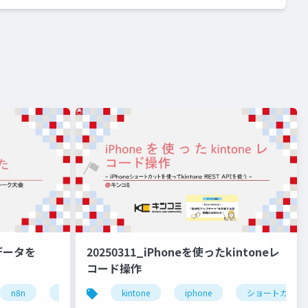
20250311_iPhoneを使ったkintoneレ
レデータを
コード操作
kintone
iphone
ショートカット
スイーツ
n8n
自動化
rest api