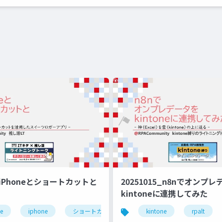
2_iPhoneとショートカットと
20251015_n8nでオンプ
kintoneに連携してみた
ne
分報
iphone
ショートカット
rpalt
kintone
推し活
rpalt