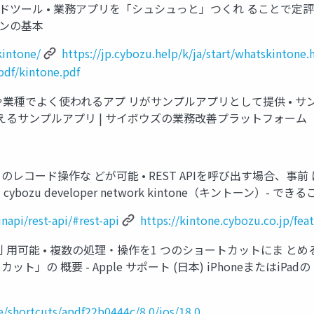
ー ドツール • 業務アプリを「シュシュっと」つくれ ることで定評が
トーンの基本
kintone/
https://jp.cybozu.help/k/ja/start/whatskintone.
pdf/kintone.pdf
署や業種でよく使われるアプ リがサンプルアプリとして提供 • 
に使えるサンプルアプリ | サイボウズの業務改善プラットフォーム
eアプリのレコード操作な どが可能 • REST APIを呼び出す場合、事
 cybozu developer network kintone（キントーン）- 
inapi/rest-api/#rest-api
https://kintone.cybozu.co.jp/fea
iPadで利 用可能 • 複数の処理・操作を1 つのショートカットにま
カット」の 概要 - Apple サポート (日本) iPhoneまたはiP
e/shortcuts/apdf22b0444c/8.0/ios/18.0