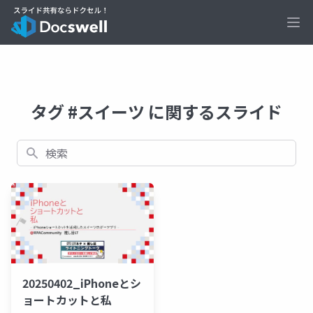
Ope
タグ #スイーツ に関するスライド
検索
20250402_iPhoneとシ
ョートカットと私