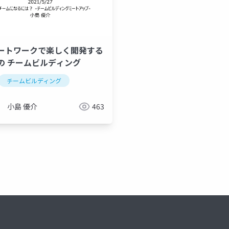
ートワークで楽しく開発する
ft 365 copilot
分報
の チームビルディング
チームビルディング
小島 優介
463