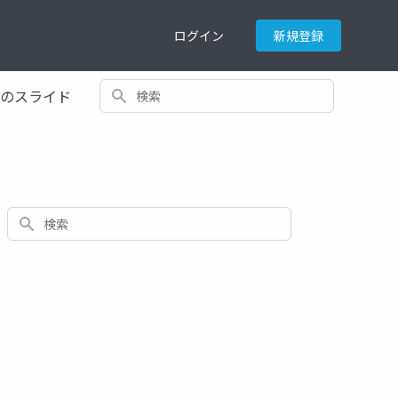
ログイン
新規登録
検索
てのスライド
検索