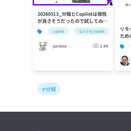
20260513_分報とCopilotは相性
が良さそうだったので試してみた
話
リモ
copilot
なんでもcopilot
microso
ため
yankee
2.4K
#分報